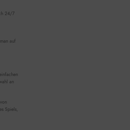
ich 24/7
 man auf
einfachen
wahl an
 von
s Spiels,