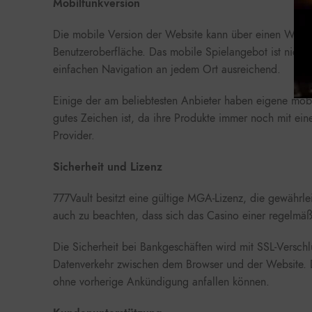
Mobilfunkversion
Die mobile Version der Website kann über einen Webb
Benutzeroberfläche. Das mobile Spielangebot ist nicht
einfachen Navigation an jedem Ort ausreichend.
Einige der am beliebtesten Anbieter haben eigene mob
gutes Zeichen ist, da ihre Produkte immer noch mit ei
Provider.
Sicherheit und Lizenz
777Vault besitzt eine gültige MGA-Lizenz, die gewährleis
auch zu beachten, dass sich das Casino einer regelmä
Die Sicherheit bei Bankgeschäften wird mit SSL-Verschl
Datenverkehr zwischen dem Browser und der Website. Di
ohne vorherige Ankündigung anfallen können.