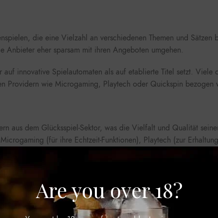
enspielen, die eine Vielzahl an verschiedenen Themen und Sätzen b
die Anbieter eher sparsam mit ihren Angeboten umgehen.
f innovative Spielautomaten als auf etablierte Titel setzt. Viele 
nen Providern wie Microgaming, Playtech oder Quickspin bezogen 
ern aus dem Glücksspiel-Sektor, was die Vielfalt und Qualität seine
Microgaming (für ihre Echtzeit-Funktionen), Playtech (zur Erhaltun
e-Erfahrung für Spieler so nah wie möglich an den Vorteilen eines O
Are you over 18?
ne Software von "777 Vault" manipuliert wird oder auf illegale Weis