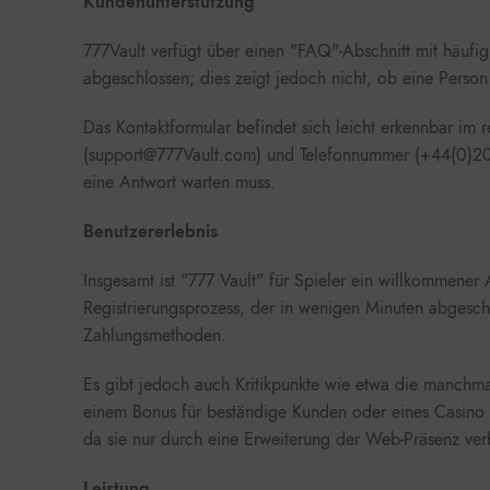
Kundenunterstützung
777Vault verfügt über einen "FAQ"-Abschnitt mit häufig
abgeschlossen; dies zeigt jedoch nicht, ob eine Person 
Das Kontaktformular befindet sich leicht erkennbar im 
(support@777Vault.com) und Telefonnummer (+44(0)20
eine Antwort warten muss.
Benutzererlebnis
Insgesamt ist "777 Vault" für Spieler ein willkommene
Registrierungsprozess, der in wenigen Minuten abgeschl
Zahlungsmethoden.
Es gibt jedoch auch Kritikpunkte wie etwa die manchm
einem Bonus für beständige Kunden oder eines Casino 
da sie nur durch eine Erweiterung der Web-Präsenz ver
Leistung