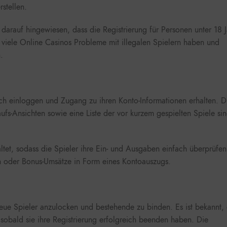
stellen.
rauf hingewiesen, dass die Registrierung für Personen unter 18 
da viele Online Casinos Probleme mit illegalen Spielern haben und
.
ich einloggen und Zugang zu ihren Konto-Informationen erhalten. D
ufs-Ansichten sowie eine Liste der vor kurzem gespielten Spiele sin
tet, sodass die Spieler ihre Ein- und Ausgaben einfach überprüfe
en oder Bonus-Umsätze in Form eines Kontoauszugs.
eue Spieler anzulocken und bestehende zu binden. Es ist bekannt,
bald sie ihre Registrierung erfolgreich beenden haben. Die