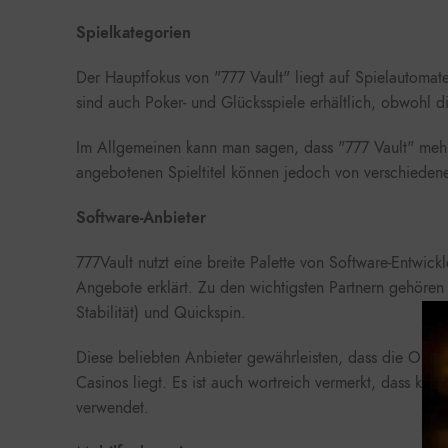
Spielkategorien
Der Hauptfokus von "777 Vault" liegt auf Spielautomat
sind auch Poker- und Glücksspiele erhältlich, obwohl 
Im Allgemeinen kann man sagen, dass "777 Vault" mehr au
angebotenen Spieltitel können jedoch von verschiede
Software-Anbieter
777Vault nutzt eine breite Palette von Software-Entwickl
Angebote erklärt. Zu den wichtigsten Partnern gehören 
Stabilität) und Quickspin.
Diese beliebten Anbieter gewährleisten, dass die Onlin
Casinos liegt. Es ist auch wortreich vermerkt, dass kei
verwendet.