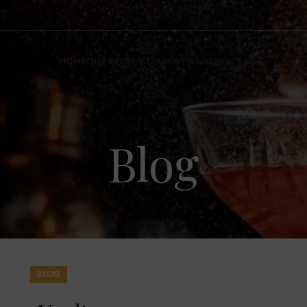
HOME
OUR PRODUCTS
ABOUT US
CONTACT US
Blog
BLOG