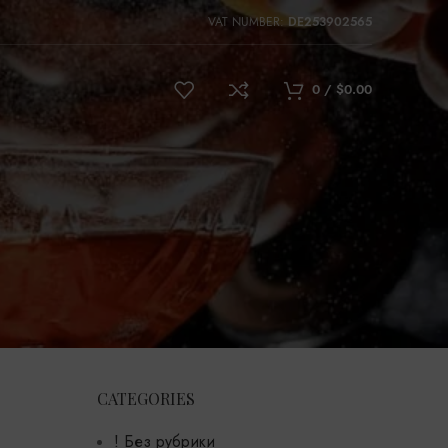
VAT NUMBER:
DE253902565
0
/
$
0.00
CATEGORIES
! Без рубрики