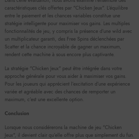
Dans cette évaluation, nous avons examiné l’ensemble des
caractéristiques clés offertes par "Chicken Jeux". L’équilibre
entre le paiement et les chances variables constitue une
stratégie intelligente pour maximiser vos gains. Les multiples
fonctionnalités de jeu, y compris la présence d’une wild avec
un multiplicateur garanti, des Free Spins déclenchées par
Scatter et la chance incroyable de gagner un maximum,
rendent cette machine à sous encore plus captivante.
La stratégie "Chicken Jeux" peut être intégrée dans votre
approche générale pour vous aider à maximiser vos gains.
Pour les joueurs qui apprécient l’excitation d’une expérience
variée et agréable avec des chances de remporter un
maximum, c’est une excellente option.
Conclusion
Lorsque nous considérerons la machine de jeu "Chicken
Jeux", il devient clair qu’elle offre plus que simplement du fun.