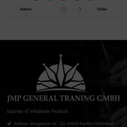
Newer
Older
Exporter of Wholesale Products
Address: Königsteiner Str. 123, 65929 Frankfurt GERMANY