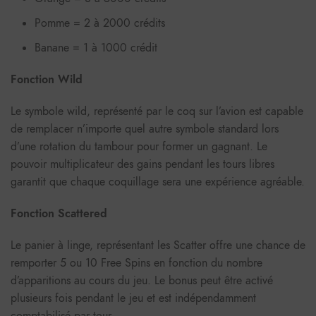
Pomme = 2 à 2000 crédits
Banane = 1 à 1000 crédit
Fonction Wild
Le symbole wild, représenté par le coq sur l’avion est capable
de remplacer n’importe quel autre symbole standard lors
d’une rotation du tambour pour former un gagnant. Le
pouvoir multiplicateur des gains pendant les tours libres
garantit que chaque coquillage sera une expérience agréable.
Fonction Scattered
Le panier à linge, représentant les Scatter offre une chance de
remporter 5 ou 10 Free Spins en fonction du nombre
d’apparitions au cours du jeu. Le bonus peut être activé
plusieurs fois pendant le jeu et est indépendamment