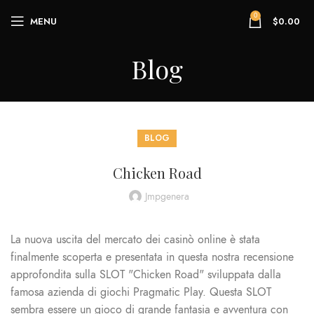
0
MENU
$
0.00
Blog
BLOG
Chicken Road
Jmpgenera
La nuova uscita del mercato dei casinò online è stata
finalmente scoperta e presentata in questa nostra recensione
approfondita sulla SLOT "Chicken Road" sviluppata dalla
famosa azienda di giochi Pragmatic Play. Questa SLOT
sembra essere un gioco di grande fantasia e avventura con