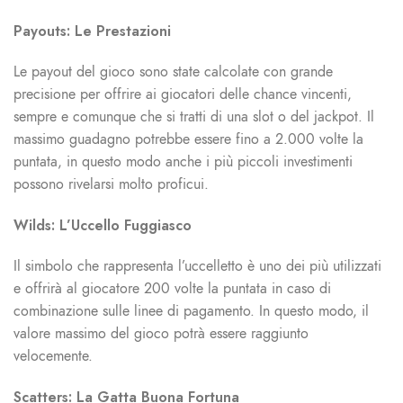
Payouts: Le Prestazioni
Le payout del gioco sono state calcolate con grande
precisione per offrire ai giocatori delle chance vincenti,
sempre e comunque che si tratti di una slot o del jackpot. Il
massimo guadagno potrebbe essere fino a 2.000 volte la
puntata, in questo modo anche i più piccoli investimenti
possono rivelarsi molto proficui.
Wilds: L’Uccello Fuggiasco
Il simbolo che rappresenta l’uccelletto è uno dei più utilizzati
e offrirà al giocatore 200 volte la puntata in caso di
combinazione sulle linee di pagamento. In questo modo, il
valore massimo del gioco potrà essere raggiunto
velocemente.
Scatters: La Gatta Buona Fortuna