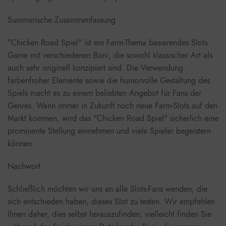
Summarische Zusammenfassung
"Chicken Road Spiel" ist ein Farm-Thema basierendes Slots-
Game mit verschiedenen Boni, die sowohl klassischer Art als
auch sehr originell konzipiert sind. Die Verwendung
farbenfroher Elemente sowie die humorvolle Gestaltung des
Spiels macht es zu einem beliebten Angebot für Fans der
Genres. Wann immer in Zukunft noch neue Farm-Slots auf den
Markt kommen, wird das "Chicken Road Spiel" sicherlich eine
prominente Stellung einnehmen und viele Spieler begeistern
können.
Nachwort
Schließlich möchten wir uns an alle Slots-Fans wenden, die
sich entschieden haben, dieses Slot zu testen. Wir empfehlen
Ihnen daher, dies selbst herauszufinden; vielleicht finden Sie