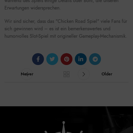
während des Spiels einige Details oder Boni, die unseren
Erwartungen widersprechen.
Wir sind sicher, dass das "Chicken Road Spiel" viele Fans für
sich gewinnen wird – es ist ein bemerkenswertes und
humorvolles Slot-Spiel mit origineller Gameplay-Mechanismik.
Newer
Older