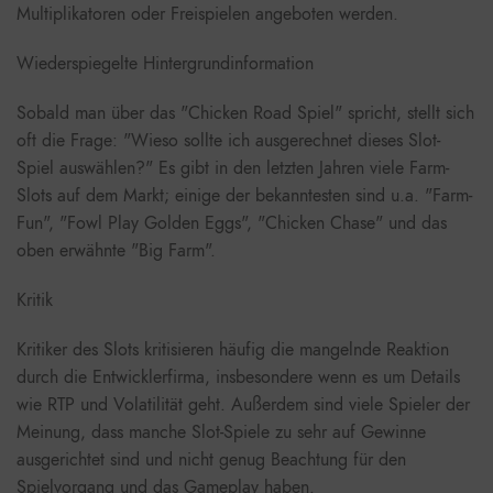
Multiplikatoren oder Freispielen angeboten werden.
Wiederspiegelte Hintergrundinformation
Sobald man über das "Chicken Road Spiel" spricht, stellt sich
oft die Frage: "Wieso sollte ich ausgerechnet dieses Slot-
Spiel auswählen?" Es gibt in den letzten Jahren viele Farm-
Slots auf dem Markt; einige der bekanntesten sind u.a. "Farm-
Fun", "Fowl Play Golden Eggs", "Chicken Chase" und das
oben erwähnte "Big Farm".
Kritik
Kritiker des Slots kritisieren häufig die mangelnde Reaktion
durch die Entwicklerfirma, insbesondere wenn es um Details
wie RTP und Volatilität geht. Außerdem sind viele Spieler der
Meinung, dass manche Slot-Spiele zu sehr auf Gewinne
ausgerichtet sind und nicht genug Beachtung für den
Spielvorgang und das Gameplay haben.