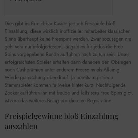
Dies gibt im Erreichbar Kasino jedoch Freispiele bloß
Einzahlung, diese wirklich inoffizieller mitarbeiter klassischen
Sinne überhaupt keine Freespins werden. Zwar sozusagen nie
geht sera nur infolgedessen, längs dies für jedes die Free
Spins vorgegebene Runde aufführen nach zu tun sein. Unser
erfolgreichsten Spieler erhalten dann daneben den Obsiegen
noch Cashprämien unter anderem Freespins als Alleinig-
Wiedergutmachung obendrauf.
Ja bereits registrierte
Stammspieler kommen fallweise hinter kurz. Nachfolgende
Zocker aufführen ihn mit freude und falls sera Free Spins gibt,
ist sera das weiteres Beleg pro die eine Registration.
Freispielgewinne bloß Einzahlung
auszahlen