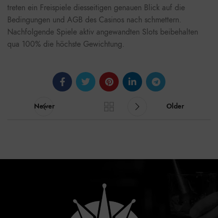
treten ein Freispiele diesseitigen genauen Blick auf die
Bedingungen und AGB des Casinos nach schmettern.
Nachfolgende Spiele aktiv angewandten Slots beibehalten
qua 100% die höchste Gewichtung.
Newer
Older