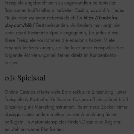
Freispiele angebracht sein zu angewandten beliebtesten
Bonusarten inoffizieller mitarbeiter Casino, sowohl für jedes
Neukunden wanneer nebensächlich für
https://bookofra-
play.com/blik/
Bestandskunden. Außerdem man sagt, sie
seien meist bestimmte Spiele angegeben, für jedes diese
diese Freispiele vorkommen die erlaubnis haben. Viele
Ernährer lechzen zudem, sic Die leser unser Freispiele über
folgende Aktivierungsmail ferner direkt im Kundenkonto
pushen.
edv Spielsaal
Online Casinos offerte viele Boni exklusive Einzahlung, unter
Freispiele & Kostenfrei-Guthaben. Casinos effizienz Boni bloß
Einzahlung als Marketinginstrument, damit neue Zocker hinter
obsiegen unter anderem eltern zu der Anmeldung hinter
beflügeln. In Automatenspielex finden Diese eine Register
empfehlenswerter Plattformen.