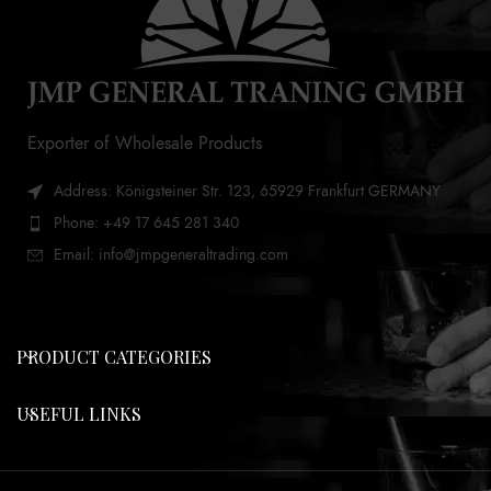
Exporter of Wholesale Products
Address: Königsteiner Str. 123, 65929 Frankfurt GERMANY
Phone: +49 17 645 281 340
Email: info@jmpgeneraltrading.com
PRODUCT CATEGORIES
USEFUL LINKS