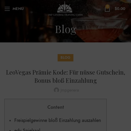
0
MENU
$
0.00
Blog
BLOG
LeoVegas Prämie Kode: Für nüsse Gutschein,
Bonus bloß Einzahlung
Jmpgenera
Content
Freispielgewinne bloß Einzahlung auszahlen
edv Spielsaal