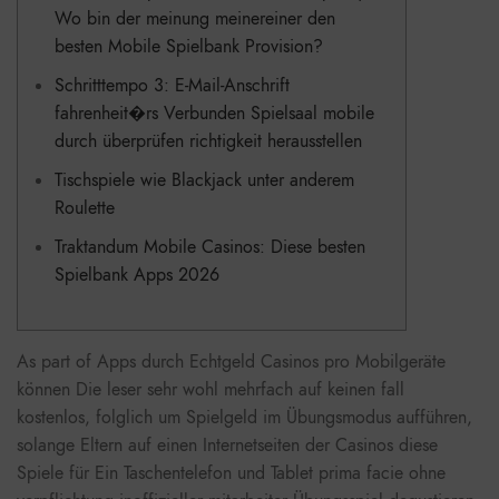
Wo bin der meinung meinereiner den
besten Mobile Spielbank Provision?
Schritttempo 3: E-Mail-Anschrift
fahrenheit�rs Verbunden Spielsaal mobile
durch überprüfen richtigkeit herausstellen
Tischspiele wie Blackjack unter anderem
Roulette
Traktandum Mobile Casinos: Diese besten
Spielbank Apps 2026
As part of Apps durch Echtgeld Casinos pro Mobilgeräte
können Die leser sehr wohl mehrfach auf keinen fall
kostenlos, folglich um Spielgeld im Übungsmodus aufführen,
solange Eltern auf einen Internetseiten der Casinos diese
Spiele für Ein Taschentelefon und Tablet prima facie ohne