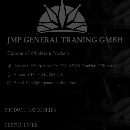
Exporter of Wholesale Products
Address: Königsteiner Str. 123, 65929 Frankfurt GERMANY
Phone: +49 17 645 281 340
Email: info@jmpgeneraltrading.com
PRODUCT CATEGORIES
USEFUL LINKS