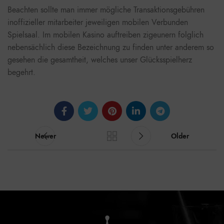
Beachten sollte man immer mögliche Transaktionsgebühren
inoffizieller mitarbeiter jeweiligen mobilen Verbunden
Spielsaal. Im mobilen Kasino auftreiben zigeunern folglich
nebensächlich diese Bezeichnung zu finden unter anderem so
gesehen die gesamtheit, welches unser Glücksspielherz
begehrt.
Newer
Older