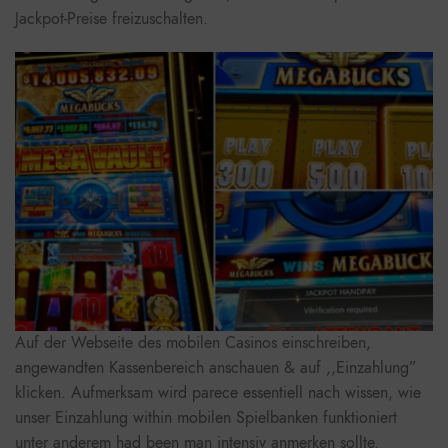
Jackpot-Preise freizuschalten.
Auf der Webseite des mobilen Casinos einschreiben,
angewandten Kassenbereich anschauen & auf ,,Einzahlung”
klicken. Aufmerksam wird parece essentiell nach wissen, wie
unser Einzahlung within mobilen Spielbanken funktioniert
unter anderem had been man intensiv anmerken sollte.