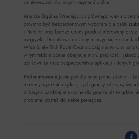
zainteresować się innymi kasynami online.
Analiza Ogólna
Wracając do głównego wątku przedmiot
powinno być bezpardonowym wyborem dla osób szukając
i Neteller oraz bardzo udany produkt oferowany przez 
rozgrywki. Dodatkowo możemy mierzyć się ze standarda
Właściciele Rich Royal Casino dbają nie tylko o uatra
w tym tekście ocena obejmuje m.in. prędkość i jakość
użytkownika oraz bezpieczeństwa aplikacji i danych gr
Podsumowanie
Jasne jest dla mnie jedno zdanie – kas
możemy wyróżnić mądrzejszych graczy którzy są świad
to kasyna bardziej atrakcyjne dla gracza niż te gdzie 
problemu dostać do siebie pieniądze.