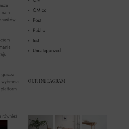
OM
asze
OM cc
ę nam
bonuśków
Post
Public
ęciem
test
ymania
Uncategorized
raju
i gracza
OUR INSTAGRAM
ć wybrania
 platform
u również