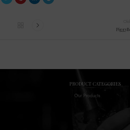
Old
PiggyB
PRODUCT CATEGORIES
Our Products