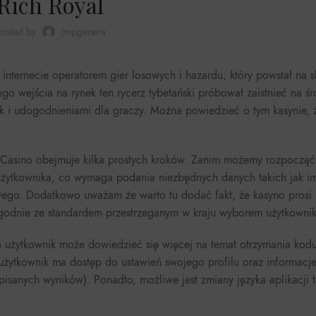
Rich Royal
osted by
Jmpgenera
internecie operatorem gier losowych i hazardu, który powstał na s
go wejścia na rynek ten rycerz tybetański próbował zaistnieć na 
ak i udogodnieniami dla graczy. Można powiedzieć o tym kasynie, ż
al Casino obejmuje kilka prostych kroków. Zanim możemy rozpocząć
użytkownika, co wymaga podania niezbędnych danych takich jak im
owego. Dodatkowo uważam że warto tu dodać fakt, że kasyno prosi
godnie ze standardem przestrzeganym w kraju wyborem użytkownik
 użytkownik może dowiedzieć się więcej na temat otrzymania kod
użytkownik ma dostęp do ustawień swojego profilu oraz informacj
apisanych wyników). Ponadto, możliwe jest zmiany języka aplikacji 