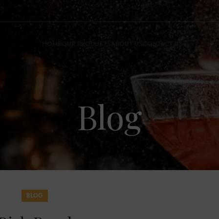
HOME
OUR PRODUCTS
ABOUT US
CONTACT US
Blog
BLOG