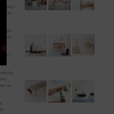
 graczy i
rnecie
cedurom
ześnie
line i
kownika,
bre i
zieć na
a
to