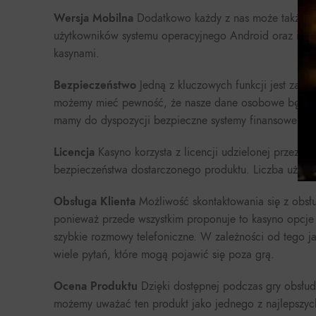
Wersja Mobilna
Dodatkowo każdy z nas może także kor
użytkowników systemu operacyjnego Android oraz iOS,
kasynami.
Bezpieczeństwo
Jedną z kluczowych funkcji jest zap
możemy mieć pewność, że nasze dane osobowe będą ch
mamy do dyspozycji bezpieczne systemy finansowe taki
Licencja
Kasyno korzysta z licencji udzielonej przez 
bezpieczeństwa dostarczonego produktu. Liczba użytko
Obsługa Klienta
Możliwość skontaktowania się z obsł
ponieważ przede wszystkim proponuje to kasyno opcje 
szybkie rozmowy telefoniczne. W zależności od tego ja
wiele pytań, które mogą pojawić się poza grą.
Ocena Produktu
Dzięki dostępnej podczas gry obsłu
możemy uważać ten produkt jako jednego z najlepszych