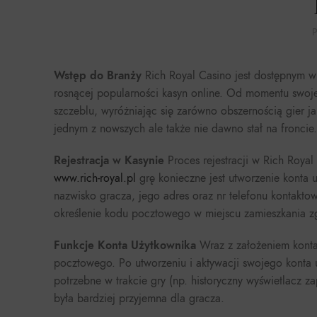
P
Wstęp do Branży
Rich Royal Casino jest dostępnym w 
rosnącej popularności kasyn online. Od momentu swoje
szczeblu, wyróżniając się zarówno obszernością gier j
jednym z nowszych ale także nie dawno stał na froncie.
Rejestracja w Kasynie
Proces rejestracji w Rich Roy
www.rich-royal.pl
grę konieczne jest utworzenie konta 
nazwisko gracza, jego adres oraz nr telefonu kontakt
określenie kodu pocztowego w miejscu zamieszkania z
Funkcje Konta Użytkownika
Wraz z założeniem konta
pocztowego. Po utworzeniu i aktywacji swojego konta 
potrzebne w trakcie gry (np. historyczny wyświetlacz z
była bardziej przyjemna dla gracza.