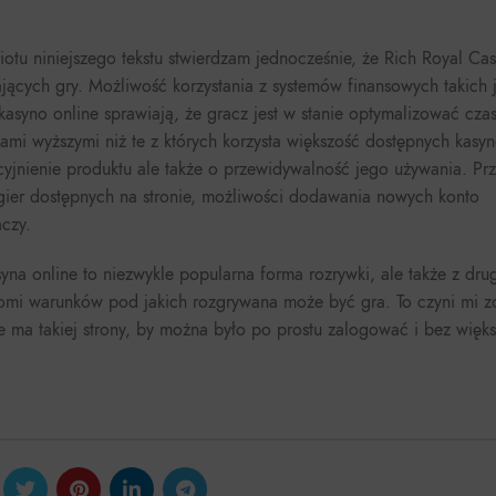
u niniejszego tekstu stwierdzam jednocześnie, że Rich Royal Cas
ych gry. Możliwość korzystania z systemów finansowych takich 
kasyno online sprawiają, że gracz jest w stanie optymalizować cza
mi wyższymi niż te z których korzysta większość dostępnych kasy
kcyjnienie produktu ale także o przewidywalność jego używania. Pr
 gier dostępnych na stronie, możliwości dodawania nowych konto
aczy.
yna online to niezwykle popularna forma rozrywki, ale także z drug
omi warunków pod jakich rozgrywana może być gra. To czyni mi z
nie ma takiej strony, by można było po prostu zalogować i bez więk