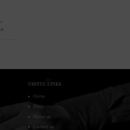
er
et
USEFUL LINKS
Home
Shop
About us
Contact us