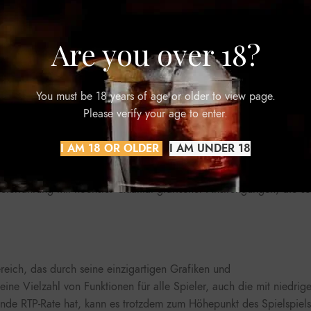
gsangebote für alle Spieler an, die von Geldtransfer-Problemen bi
Are you over 18?
 die Sicherheit der Spielteilnehmer.
You must be 18 years of age or older to view page.
s durch seine einfache Bedienbarkeit und eine Vielzahl von Funktio
Please verify your age to enter.
nen einzigartigen Spielerfahrung. Während die RTP-Rate 96,02 % betr
nn bei 500.000x liegt.
I AM 18 OR OLDER
I AM UNDER 18
 ein Slotspiel, das unterhaltsam und innovativ zugleich sein kann. E
elerfahrung mit höchster Qualität grafischer Anstrengungen, die so
ereich, das durch seine einzigartigen Grafiken und
ine Vielzahl von Funktionen für alle Spieler, auch die mit niedrig
nde RTP-Rate hat, kann es trotzdem zum Höhepunkt des Spielspiels