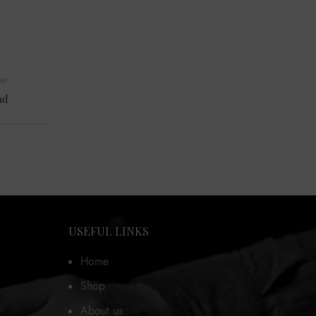
er
ad
USEFUL LINKS
Home
Shop
About us