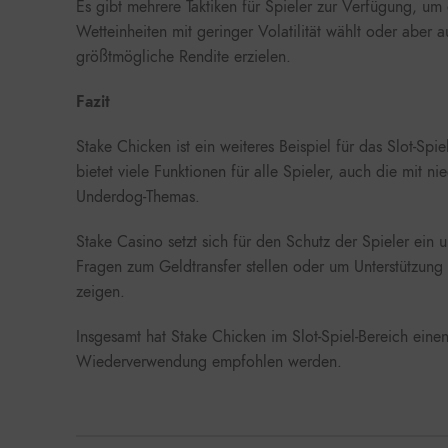
Es gibt mehrere Taktiken für Spieler zur Verfügung, um
Wetteinheiten mit geringer Volatilität wählt oder aber
größtmögliche Rendite erzielen.
Fazit
Stake Chicken ist ein weiteres Beispiel für das Slot-Sp
bietet viele Funktionen für alle Spieler, auch die mit n
Underdog-Themas.
Stake Casino setzt sich für den Schutz der Spieler ein
Fragen zum Geldtransfer stellen oder um Unterstützung b
zeigen.
Insgesamt hat Stake Chicken im Slot-Spiel-Bereich eine
Wiederverwendung empfohlen werden.