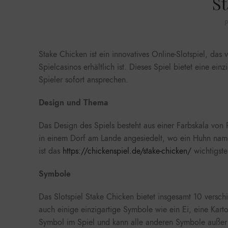
S
P
Stake Chicken ist ein innovatives Online-Slotspiel, das
Spielcasinos erhältlich ist. Dieses Spiel bietet eine e
Spieler sofort ansprechen.
Design und Thema
Das Design des Spiels besteht aus einer Farbskala von R
in einem Dorf am Lande angesiedelt, wo ein Huhn nam
ist das
https://chickenspiel.de/stake-chicken/
wichtigste
Symbole
Das Slotspiel Stake Chicken bietet insgesamt 10 versc
auch einige einzigartige Symbole wie ein Ei, eine Kart
Symbol im Spiel und kann alle anderen Symbole außer 