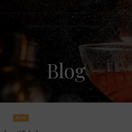
HOME
OUR PRODUCTS
ABOUT US
CONTACT US
Blog
BLOG