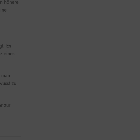
an höhere
eine
gt. Es
tz eines
n man
wusst zu
r zur