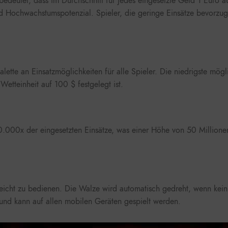
edeutet, dass im Durchschnitt für jedes eingesetzte Geld 1 Euro a
 und Hochwachstumspotenzial. Spieler, die geringe Einsätze bevorzu
lette an Einsatzmöglichkeiten für alle Spieler. Die niedrigste mögl
etteinheit auf 100 $ festgelegt ist.
.000x der eingesetzten Einsätze, was einer Höhe von 50 Millione
leicht zu bedienen. Die Walze wird automatisch gedreht, wenn kein
 und kann auf allen mobilen Geräten gespielt werden.