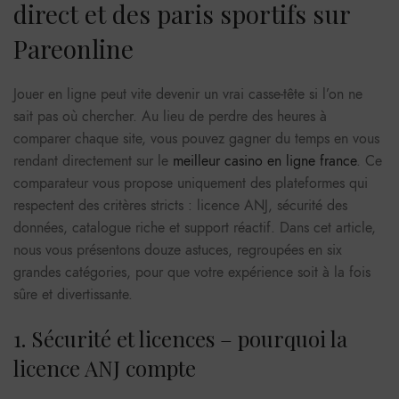
direct et des paris sportifs sur
Pareonline
Jouer en ligne peut vite devenir un vrai casse‑tête si l’on ne
sait pas où chercher. Au lieu de perdre des heures à
comparer chaque site, vous pouvez gagner du temps en vous
rendant directement sur le
meilleur casino en ligne france
. Ce
comparateur vous propose uniquement des plateformes qui
respectent des critères stricts : licence ANJ, sécurité des
données, catalogue riche et support réactif. Dans cet article,
nous vous présentons douze astuces, regroupées en six
grandes catégories, pour que votre expérience soit à la fois
sûre et divertissante.
1. Sécurité et licences – pourquoi la
licence ANJ compte