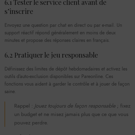
6.1 Tester le service client avant de
s’inscrire
Envoyez une question par chat en direct ou par e‑mail. Un
support réactif répond généralement en moins de deux
minutes et propose des réponses claires en français.
6.2 Pratiquer le jeu responsable
Définissez des limites de dépôt hebdomadaires et activez les
outils d’auto‑exclusion disponibles sur Pareonline. Ces
fonctions vous aident à garder le contrôle et à jouer de façon
saine.
Rappel :
Jouez toujours de façon responsable
; fixez
un budget et ne misez jamais plus que ce que vous
pouvez perdre.