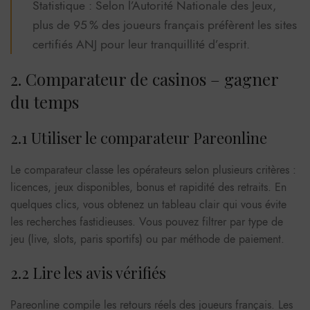
Statistique : Selon l’Autorité Nationale des Jeux,
plus de 95 % des joueurs français préfèrent les sites
certifiés ANJ pour leur tranquillité d’esprit.
2. Comparateur de casinos – gagner
du temps
2.1 Utiliser le comparateur Pareonline
Le comparateur classe les opérateurs selon plusieurs critères :
licences, jeux disponibles, bonus et rapidité des retraits. En
quelques clics, vous obtenez un tableau clair qui vous évite
les recherches fastidieuses. Vous pouvez filtrer par type de
jeu (live, slots, paris sportifs) ou par méthode de paiement.
2.2 Lire les avis vérifiés
Pareonline compile les retours réels des joueurs français. Les