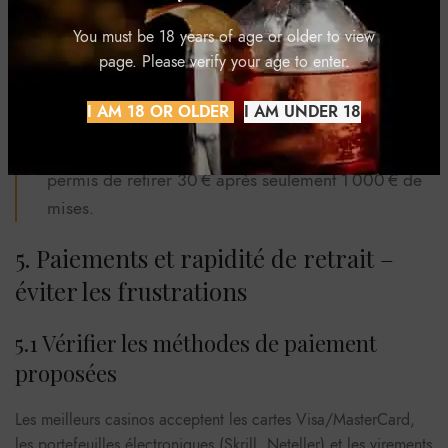
Tours gratuits : souvent limités à certains slots.
You must be 18 years of age or older to view
Cashback : remboursement d’une partie des pertes chaque
page. Please verify your age to enter.
semaine.
I AM 18 OR OLDER
I AM UNDER 18
Exemple : Un joueur a reçu 50 € de bonus sans
dépôt avec un wagering de 20 x, ce qui lui a
permis de retirer 30 € après seulement 1 000 € de
mises.
5. Paiements et rapidité de retrait –
éviter les frustrations
5.1 Vérifier les méthodes de paiement
proposées
Les meilleurs casinos acceptent les cartes Visa/MasterCard,
les portefeuilles électroniques (Skrill, Neteller) et les virements