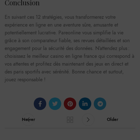
Conclusion
En suivant ces 12 stratégies, vous transformerez votre
expérience en ligne en une aventure sûre, amusante et
potentiellement lucrative. Pareonline vous simplifie la vie
grâce à son comparateur fiable, ses revues détaillées et son
engagement pour la sécurité des données. N’attendez plus :
choisissez le meilleur casino en ligne france qui correspond à
vos attentes et profitez dès maintenant des jeux en direct et
des paris sportifs avec sérénité. Bonne chance et surtout,
jouez responsable !
Newer
Older