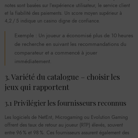
notes sont basées sur l’expérience utilisateur, le service client
et la fiabilité des paiements. Un score moyen supérieur à
4,2 / 5 indique un casino digne de confiance.
Exemple : Un joueur a économisé plus de 10 heures
de recherche en suivant les recommandations du
comparateur et a commencé à jouer
immédiatement.
3. Variété du catalogue – choisir les
jeux qui rapportent
3.1 Privilégier les fournisseurs reconnus
Les logiciels de NetEnt, Microgaming ou Evolution Gaming
offrent des taux de retour au joueur (RTP) élevés, souvent
entre 96 % et 98 %. Ces fournisseurs assurent également des