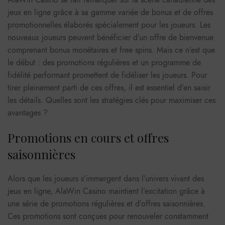
AlaWin Casino se fait remarquer sur la scène canadienne des
jeux en ligne grâce à sa gamme variée de bonus et de offres
promotionnelles élaborés spécialement pour les joueurs. Les
nouveaux joueurs peuvent bénéficier d’un offre de bienvenue
comprenant bonus monétaires et free spins. Mais ce n’est que
le début : des promotions régulières et un programme de
fidélité performant promettent de fidéliser les joueurs. Pour
tirer pleinement parti de ces offres, il est essentiel d’en saisir
les détails. Quelles sont les stratégies clés pour maximiser ces
avantages ?
Promotions en cours et offres
saisonnières
Alors que les joueurs s’immergent dans l’univers vivant des
jeux en ligne, AlaWin Casino maintient l’excitation grâce à
une série de promotions régulières et d’offres saisonnières.
Ces promotions sont conçues pour renouveler constamment