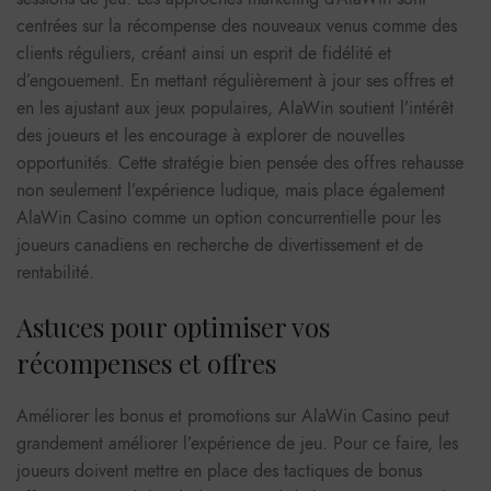
centrées sur la récompense des nouveaux venus comme des
clients réguliers, créant ainsi un esprit de fidélité et
d’engouement. En mettant régulièrement à jour ses offres et
en les ajustant aux jeux populaires, AlaWin soutient l’intérêt
des joueurs et les encourage à explorer de nouvelles
opportunités. Cette stratégie bien pensée des offres rehausse
non seulement l’expérience ludique, mais place également
AlaWin Casino comme un option concurrentielle pour les
joueurs canadiens en recherche de divertissement et de
rentabilité.
Astuces pour optimiser vos
récompenses et offres
Améliorer les bonus et promotions sur AlaWin Casino peut
grandement améliorer l’expérience de jeu. Pour ce faire, les
joueurs doivent mettre en place des tactiques de bonus