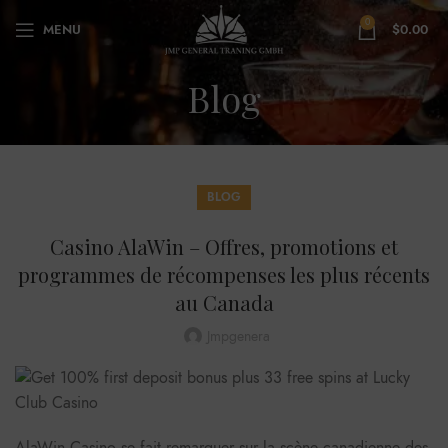
0
MENU
$
0.00
Blog
BLOG
Casino AlaWin – Offres, promotions et
programmes de récompenses les plus récents
au Canada
Jmpgenera