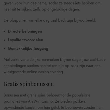
geven voor hun deelname, zodat ze steeds iets hebben om
naar uit te kijken, zelfs op ongelukkige dagen.
De pluspunten van elke dag cashback zijn bijvoorbeeld:
Directe beloningen
Loyaliteitsvoordelen
Gemakkelijke toegang
Met zulke verleidelijke kenmerken blijven dagelijkse cashback-
aanbiedingen spelers aantrekken die op zoek zijn naar een
winstgevende online casino-ervaring.
Gratis spinbonussen
Bonussen met gratis spins behoren tot de populairste
promoties van AlaWin Casino. Ze bieden gokkers
opwindende kansen om hun geluk te beproeven zonder hun