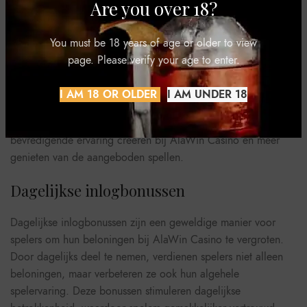
Are you over 18?
Hier zijn een paar tips om je beloningen te maximaliseren:
You must be 18 years of age or older to view
Controleer regelmatig de beloningsniveaus
page. Please verify your age to enter.
Maak gebruik van loyaliteitsbonussen
Blijf op de hoogte van acties
I AM 18 OR OLDER
I AM UNDER 18
Met deze strategieën in gedachten kunnen spelers een meer
bevredigende ervaring creëren bij AlaWin Casino en meer
genieten van de aangeboden spellen.
Dagelijkse inlogbonussen
Dagelijkse inlogbonussen zijn een geweldige manier voor
spelers om hun beloningen bij AlaWin Casino te vergroten.
Door dagelijks deel te nemen, verdienen spelers niet alleen
beloningen, maar verbeteren ze ook hun algehele
spelervaring. Deze bonussen stimuleren dagelijkse