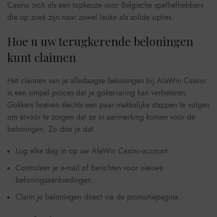
Casino zich als een topkeuze voor Belgische spelliefhebbers
die op zoek zijn naar zowel leuke als solide opties.
Hoe u uw terugkerende beloningen
kunt claimen
Het claimen van je alledaagse beloningen bij AlaWin Casino
is een simpel proces dat je gokervaring kan verbeteren.
Gokkers hoeven slechts een paar makkelijke stappen te volgen
om ervoor te zorgen dat ze in aanmerking komen voor de
beloningen. Zo doe je dat:
Log elke dag in op uw AlaWin Casino-account.
Controleer je e-mail of berichten voor nieuwe
beloningsaanbiedingen.
Claim je beloningen direct via de promotiepagina.