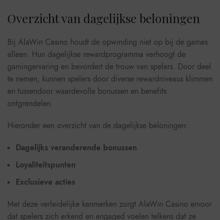
Overzicht van dagelijkse beloningen
Bij AlaWin Casino houdt de opwinding niet op bij de games
alleen. Hun dagelijkse rewardprogramma verhoogt de
gamingervaring en bevordert de trouw van spelers. Door deel
te nemen, kunnen spelers door diverse rewardniveaus klimmen
en tussendoor waardevolle bonussen en benefits
ontgrendelen.
Hieronder een overzicht van de dagelijkse beloningen:
Dagelijks veranderende bonussen
Loyaliteitspunten
Exclusieve acties
Met deze verleidelijke kenmerken zorgt AlaWin Casino ervoor
dat spelers zich erkend en engaged voelen telkens dat ze