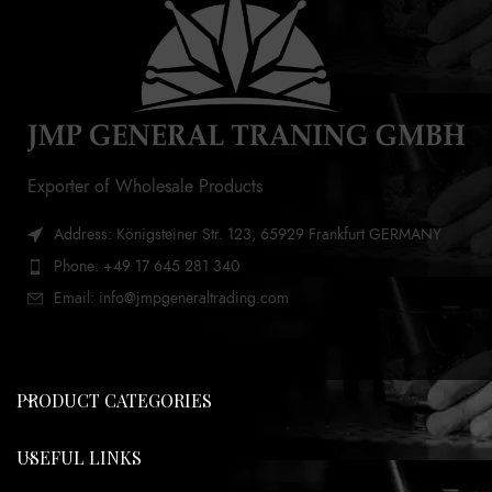
Exporter of Wholesale Products
Address: Königsteiner Str. 123, 65929 Frankfurt GERMANY
Phone: +49 17 645 281 340
Email: info@jmpgeneraltrading.com
PRODUCT CATEGORIES
USEFUL LINKS