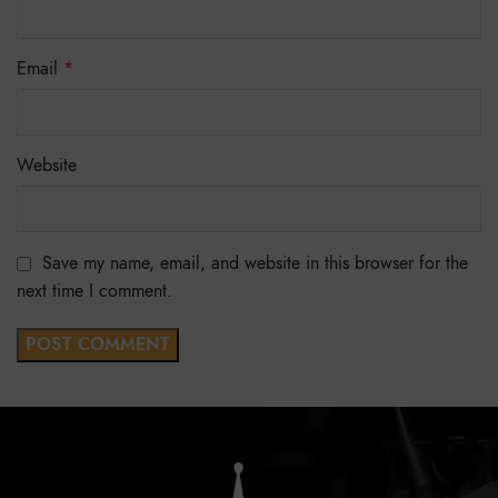
Email
*
Website
Save my name, email, and website in this browser for the
next time I comment.