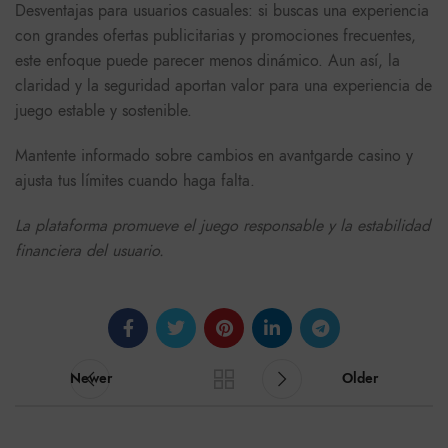
Desventajas para usuarios casuales: si buscas una experiencia
con grandes ofertas publicitarias y promociones frecuentes,
este enfoque puede parecer menos dinámico. Aun así, la
claridad y la seguridad aportan valor para una experiencia de
juego estable y sostenible.
Mantente informado sobre cambios en avantgarde casino y
ajusta tus límites cuando haga falta.
La plataforma promueve el juego responsable y la estabilidad
financiera del usuario.
Newer
Older