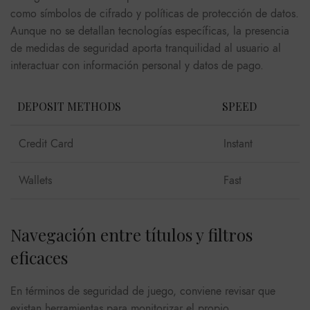
como símbolos de cifrado y políticas de protección de datos.
Aunque no se detallan tecnologías específicas, la presencia
de medidas de seguridad aporta tranquilidad al usuario al
interactuar con información personal y datos de pago.
DEPOSIT METHODS
SPEED
Credit Card
Instant
Wallets
Fast
Navegación entre títulos y filtros
eficaces
En términos de seguridad de juego, conviene revisar que
existan herramientas para monitorizar el propio