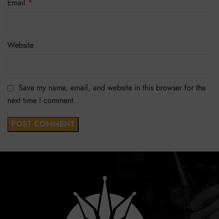
Email
*
Website
Save my name, email, and website in this browser for the
next time I comment.