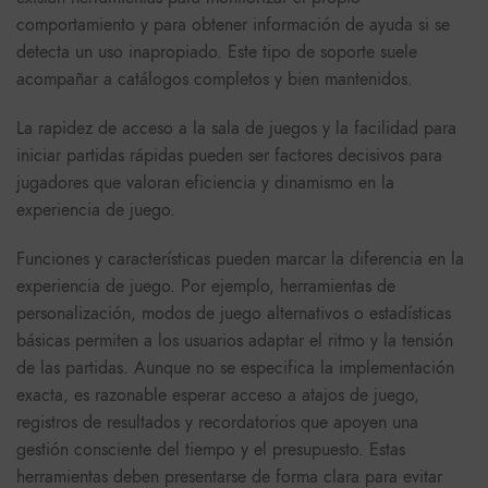
comportamiento y para obtener información de ayuda si se
detecta un uso inapropiado. Este tipo de soporte suele
acompañar a catálogos completos y bien mantenidos.
La rapidez de acceso a la sala de juegos y la facilidad para
iniciar partidas rápidas pueden ser factores decisivos para
jugadores que valoran eficiencia y dinamismo en la
experiencia de juego.
Funciones y características pueden marcar la diferencia en la
experiencia de juego. Por ejemplo, herramientas de
personalización, modos de juego alternativos o estadísticas
básicas permiten a los usuarios adaptar el ritmo y la tensión
de las partidas. Aunque no se especifica la implementación
exacta, es razonable esperar acceso a atajos de juego,
registros de resultados y recordatorios que apoyen una
gestión consciente del tiempo y el presupuesto. Estas
herramientas deben presentarse de forma clara para evitar