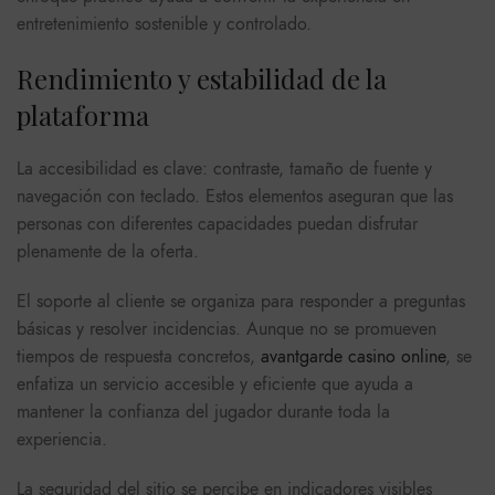
entretenimiento sostenible y controlado.
Rendimiento y estabilidad de la
plataforma
La accesibilidad es clave: contraste, tamaño de fuente y
navegación con teclado. Estos elementos aseguran que las
personas con diferentes capacidades puedan disfrutar
plenamente de la oferta.
El soporte al cliente se organiza para responder a preguntas
básicas y resolver incidencias. Aunque no se promueven
tiempos de respuesta concretos,
avantgarde casino online
, se
enfatiza un servicio accesible y eficiente que ayuda a
mantener la confianza del jugador durante toda la
experiencia.
La seguridad del sitio se percibe en indicadores visibles