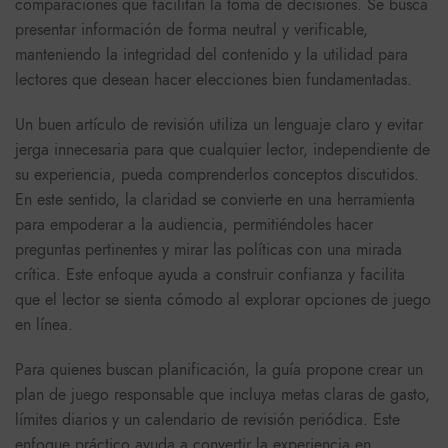
comparaciones que facilitan la toma de decisiones. Se busca
presentar información de forma neutral y verificable,
manteniendo la integridad del contenido y la utilidad para
lectores que desean hacer elecciones bien fundamentadas.
Un buen artículo de revisión utiliza un lenguaje claro y evitar
jerga innecesaria para que cualquier lector, independiente de
su experiencia, pueda comprenderlos conceptos discutidos.
En este sentido, la claridad se convierte en una herramienta
para empoderar a la audiencia, permitiéndoles hacer
preguntas pertinentes y mirar las políticas con una mirada
crítica. Este enfoque ayuda a construir confianza y facilita
que el lector se sienta cómodo al explorar opciones de juego
en línea.
Para quienes buscan planificación, la guía propone crear un
plan de juego responsable que incluya metas claras de gasto,
límites diarios y un calendario de revisión periódica. Este
enfoque práctico ayuda a convertir la experiencia en