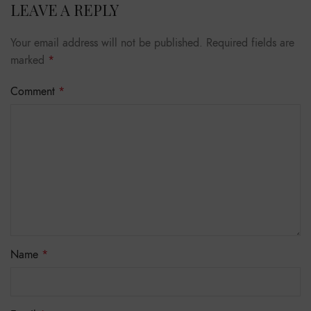
LEAVE A REPLY
Your email address will not be published.
Required fields are
marked
*
Comment
*
Name
*