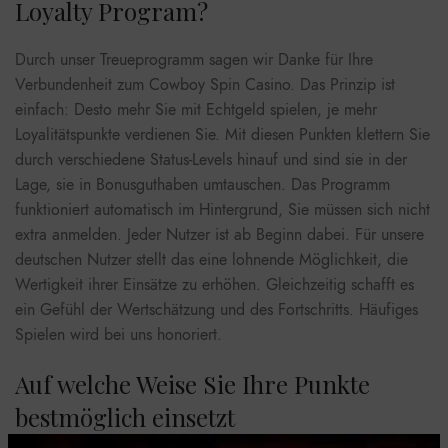
Loyalty Program?
Durch unser Treueprogramm sagen wir Danke für Ihre
Verbundenheit zum Cowboy Spin Casino. Das Prinzip ist
einfach: Desto mehr Sie mit Echtgeld spielen, je mehr
Loyalitätspunkte verdienen Sie. Mit diesen Punkten klettern Sie
durch verschiedene Status-Levels hinauf und sind sie in der
Lage, sie in Bonusguthaben umtauschen. Das Programm
funktioniert automatisch im Hintergrund, Sie müssen sich nicht
extra anmelden. Jeder Nutzer ist ab Beginn dabei. Für unsere
deutschen Nutzer stellt das eine lohnende Möglichkeit, die
Wertigkeit ihrer Einsätze zu erhöhen. Gleichzeitig schafft es
ein Gefühl der Wertschätzung und des Fortschritts. Häufiges
Spielen wird bei uns honoriert.
Auf welche Weise Sie Ihre Punkte
bestmöglich einsetzt