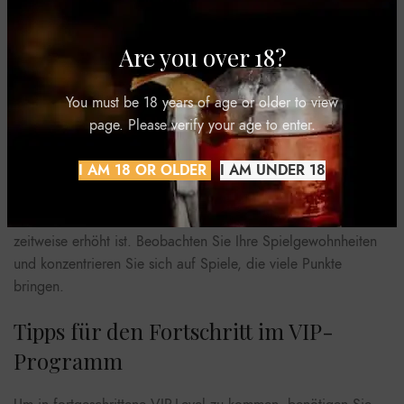
Ihre gesammelten Loyalitätspunkte sind Ihr Kapital. Der
einfachste und beliebteste Weg ist der Tausch in
Are you over 18?
Bonusguthaben. Diesen Vorgang führen Sie durch in Ihrem
Kontobereich mit nur Klicks. Das umgetauschte Guthaben ist
You must be 18 years of age or older to view
dann den geltenden Umsatzbedingungen. Für Spieler in
page. Please verify your age to enter.
Deutschland kann eine strategische Herangehensweise sinnvoll
sein. Sparen Sie Punkte für einen größeren Umtausch, wenn
I AM 18 OR OLDER
I AM UNDER 18
Sie ein konkretes Spiel ausprobieren wollen. Oder nutzen Sie
beständig geringere Beträge, um Ihre Spielzeit zu erhöhen.
Passen Sie auf Sonderaktionen, bei denen der Punktewert
zeitweise erhöht ist. Beobachten Sie Ihre Spielgewohnheiten
und konzentrieren Sie sich auf Spiele, die viele Punkte
bringen.
Tipps für den Fortschritt im VIP-
Programm