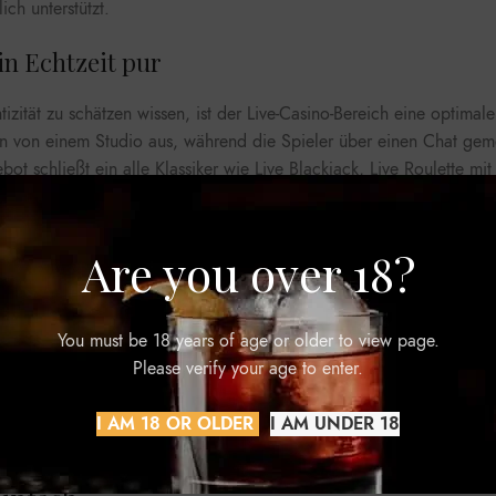
ich unterstützt.
in Echtzeit pur
izität zu schätzen wissen, ist der Live-Casino-Bereich eine optimal
n von einem Studio aus, während die Spieler über einen Chat ge
t schließt ein alle Klassiker wie Live Blackjack, Live Roulette mit
n wie Game Shows. Die Technologie gewährleistet für eine
s für ein gerechtes und aufregendes Spielerlebnis essentiell ist.
Are you over 18?
liegen
lgen. Billybets Casino übernimmt seine Verantwortung im Bereich
You must be 18 years of age or older to view page.
t eine Reihe von Werkzeugen, mit denen Spieler ihre Aktivität selbs
Please verify your age to enter.
ungslimits, Zeitlimits oder Verlustlimits festzulegen. Zudem existi
ormationen und direkte Links zu unabhängigen Beratungsstellen wie
I AM 18 OR OLDER
I AM UNDER 18
 um bei Bedarf professionelle Hilfe zu unterstützen.