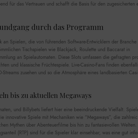
nd für das Vertrauen und schafft die Basis für den zugesicherten 
n Rundgang durch das Programm
hek an Spielen, die von führenden Software-Entwicklern der Branche 
mmlichen Tischspielen wie Blackjack, Roulette und Baccarat in
ammlung an Spielautomaten. Diese Slots umfassen die gefragten pr
ten und klassische Früchtespiele. Live-Casino-Fans finden ebenfalls
HD-Streams zusehen und so die Atmosphäre eines landbasierten Casi
eln bis zu aktuellen Megaways
ten, und Billybets liefert hier eine beeindruckende Vielfalt. Spiel
 wie innovative Spiele mit Mechaniken wie “Megaways”, die zahlrei
chen Mythen über Abenteuerfilme bis hin zu fantasievollen Welten.
nteil (RTP) sind für die Spieler klar einsehbar, was eine gut info