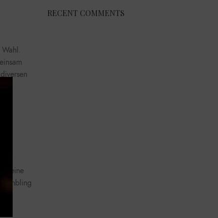
RECENT COMMENTS
e Wahl.
meinsam
 diversen
 des
t
ert eine
 “Gambling