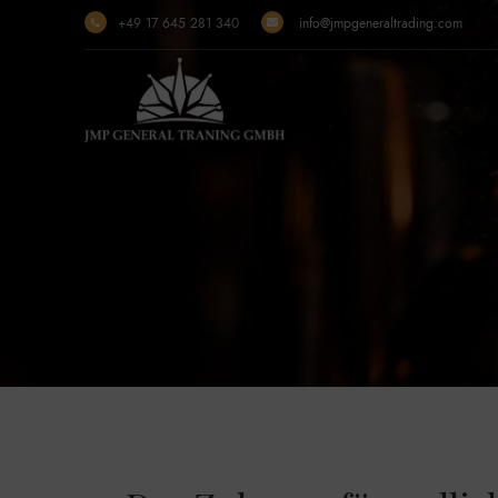
+49 17 645 281 340
info@jmpgeneraltrading.com