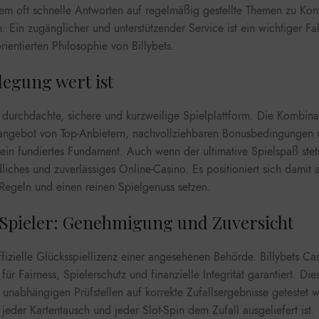
dem oft schnelle Antworten auf regelmäßig gestellte Themen zu Kon
in zugänglicher und unterstützender Service ist ein wichtiger Fak
rientierten Philosophie von Billybets.
legung wert ist
e durchdachte, sichere und kurzweilige Spielplattform. Die Kombina
langebot von Top-Anbietern, nachvollziehbaren Bonusbedingungen
t ein fundiertes Fundament. Auch wenn der ultimative Spielspaß stets
redliches und zuverlässiges Online-Casino. Es positioniert sich damit 
Regeln und einen reinen Spielgenuss setzen.
e Spieler: Genehmigung und Zuversicht
fizielle Glücksspiellizenz einer angesehenen Behörde. Billybets Ca
für Fairness, Spielerschutz und finanzielle Integrität garantiert. Die
n unabhängigen Prüfstellen auf korrekte Zufallsergebnisse getestet 
jeder Kartentausch und jeder Slot-Spin dem Zufall ausgeliefert ist.