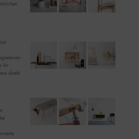
ehrlichen
zur
ogressiven
 ihr
nos direkt
er
che
rmierte