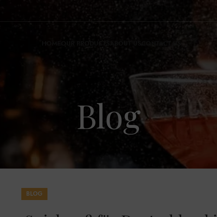
HOME
OUR PRODUCTS
ABOUT US
CONTACT US
Blog
BLOG