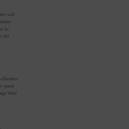
eten und
italen
en zu
n die
 Außerdem
n parat.
legt Wert
e