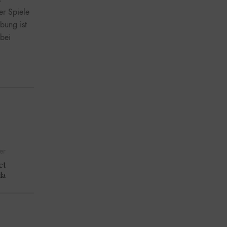
r Spiele
bung ist
abei
er
et
da