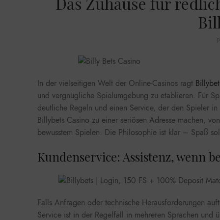
Das Zuhause für redlic
Bil
P
In der vielseitigen Welt der Online-Casinos ragt
Billybe
und vergnügliche Spielumgebung zu etablieren. Für Spie
deutliche Regeln und einen Service, der den Spieler in 
Billybets Casino zu einer seriösen Adresse machen, von
bewusstem Spielen. Die Philosophie ist klar – Spaß sol
Kundenservice: Assistenz, wenn be
Falls Anfragen oder technische Herausforderungen auftr
Service ist in der Regelfall in mehreren Sprachen und 