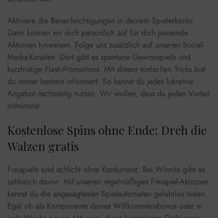
Aktiviere die Benachrichtigungen in deinem Spielerkonto.
Dann können wir dich persönlich auf für dich passende
Aktionen hinweisen. Folge uns zusätzlich auf unseren Social-
Media-Kanälen. Dort gibt es spontane Gewinnspiele und
kurzfristige Flash-Promotions. Mit diesen einfachen Tricks bist
du immer bestens informiert. So kannst du jedes lukrative
Angebot rechtzeitig nutzen. Wir wollen, dass du jeden Vorteil
mitnimmst.
Kostenlose Spins ohne Ende: Dreh die
Walzen gratis
Freispiele sind schlicht ohne Konkurrenz. Bei Winnita gibt es
zahlreich davon. Mit unseren regelmäßigen Freispiel-Aktionen
kannst du die angesagtesten Spielautomaten gefahrlos testen.
Egal ob als Komponente deines Willkommensbonus oder in