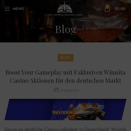
0
MENU
$
0.00
Blog
BLOG
Boost Your Gameplay mit Exklusiven Winnita
Casino Aktionen für den deutschen Markt
Jmpgenera
Servus an sämtliche Casino-Liebhaber in Deutschland! Winnita