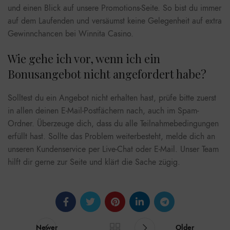
und einen Blick auf unsere Promotions-Seite. So bist du immer
auf dem Laufenden und versäumst keine Gelegenheit auf extra
Gewinnchancen bei Winnita Casino.
Wie gehe ich vor, wenn ich ein
Bonusangebot nicht angefordert habe?
Solltest du ein Angebot nicht erhalten hast, prüfe bitte zuerst
in allen deinen E-Mail-Postfächern nach, auch im Spam-
Ordner. Überzeuge dich, dass du alle Teilnahmebedingungen
erfüllt hast. Sollte das Problem weiterbesteht, melde dich an
unseren Kundenservice per Live-Chat oder E-Mail. Unser Team
hilft dir gerne zur Seite und klärt die Sache zügig.
Newer
Older