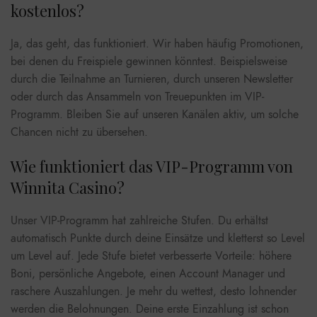
kostenlos?
Ja, das geht, das funktioniert. Wir haben häufig Promotionen,
bei denen du Freispiele gewinnen könntest. Beispielsweise
durch die Teilnahme an Turnieren, durch unseren Newsletter
oder durch das Ansammeln von Treuepunkten im VIP-
Programm. Bleiben Sie auf unseren Kanälen aktiv, um solche
Chancen nicht zu übersehen.
Wie funktioniert das VIP-Programm von
Winnita Casino?
Unser VIP-Programm hat zahlreiche Stufen. Du erhältst
automatisch Punkte durch deine Einsätze und kletterst so Level
um Level auf. Jede Stufe bietet verbesserte Vorteile: höhere
Boni, persönliche Angebote, einen Account Manager und
raschere Auszahlungen. Je mehr du wettest, desto lohnender
werden die Belohnungen. Deine erste Einzahlung ist schon