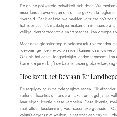
De online gokwereld ontwikkelt zich door. We merken e
meer landen overwegen om online gokken te reglement
overheid. Dat biedt nieuwe markten voor casino’s zoal
het voor casino’s makkelijker maken om in meerdere la
veilige identiteitscontrole en transacties, kan drempels 
Maar deze globalisering is onlosmakelijk verbonden m
Toekomstige licentievoorwaarden kunnen casino’s verpli
Ook als het aantal toegankelijke landen toeneemt, kan
komende jaren blijft de balans tussen globale toegang 
Hoe komt het Bestaan Er Landbepe
De regelgeving is de belangrijkste reden. Elk afzonder
verlenen licenties uit, andere maken onmogelijk het vo
haar eigen licentie niet te verspelen. Deze licentie, 
vaak alleen toestemming voor specifieke gebieden. Oo
valuta’s ergens niet werken, is het voor een casino ui