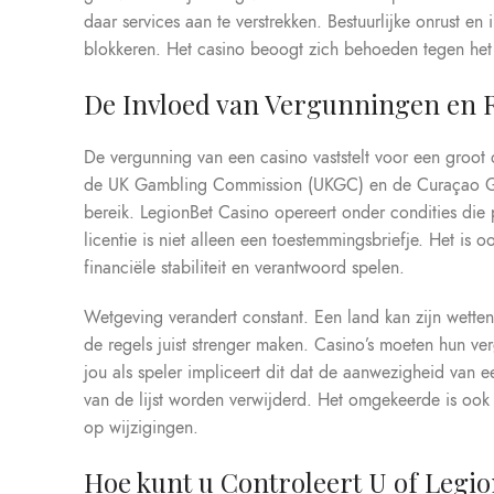
daar services aan te verstrekken. Bestuurlijke onrust e
blokkeren. Het casino beoogt zich behoeden tegen het
De Invloed van Vergunningen en 
De vergunning van een casino vaststelt voor een groot
de UK Gambling Commission (UKGC) en de Curaçao Gamin
bereik. LegionBet Casino opereert onder condities die
licentie is niet alleen een toestemmingsbriefje. Het is 
financiële stabiliteit en verantwoord spelen.
Wetgeving verandert constant. Een land kan zijn wette
de regels juist strenger maken. Casino’s moeten hun v
jou als speler impliceert dit dat de aanwezigheid van
van de lijst worden verwijderd. Het omgekeerde is ook 
op wijzigingen.
Hoe kunt u Controleert U of Legio