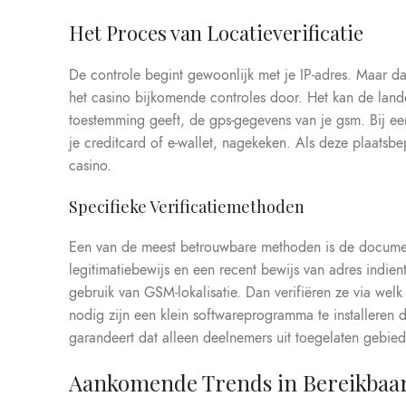
Het Proces van Locatieverificatie
De controle begint gewoonlijk met je IP-adres. Maar d
het casino bijkomende controles door. Het kan de landeli
toestemming geeft, de gps-gegevens van je gsm. Bij een
je creditcard of e-wallet, nagekeken. Als deze plaatsbe
casino.
Specifieke Verificatiemethoden
Een van de meest betrouwbare methoden is de document
legitimatiebewijs en een recent bewijs van adres indi
gebruik van GSM-lokalisatie. Dan verifiëren ze via wel
nodig zijn een klein softwareprogramma te installeren 
garandeert dat alleen deelnemers uit toegelaten gebie
Aankomende Trends in Bereikbaarh