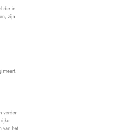
l die in
n, zijn
streert.
n verder
rijke
m van het