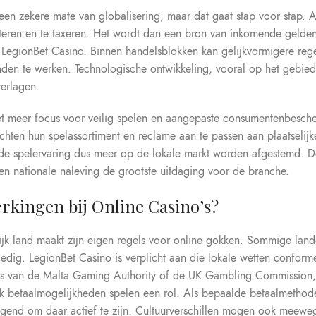
en zekere mate van globalisering, maar dat gaat stap voor stap. 
eren en te taxeren. Het wordt dan een bron van inkomende gelde
s LegionBet Casino. Binnen handelsblokken kan gelijkvormigere reg
nden te werken. Technologische ontwikkeling, vooral op het gebie
verlagen.
et meer focus voor veilig spelen en aangepaste consumentenbesch
chten hun spelassortiment en reclame aan te passen aan plaatselij
 de spelervaring dus meer op de lokale markt worden afgestemd. D
en nationale naleving de grootste uitdaging voor de branche.
rkingen bij Online Casino’s?
lijk land maakt zijn eigen regels voor online gokken. Sommige lan
lledig. LegionBet Casino is verplicht aan die lokale wetten confor
zoals van de Malta Gaming Authority of de UK Gambling Commission,
k betaalmogelijkheden spelen een rol. Als bepaalde betaalmethod
tdagend om daar actief te zijn. Cultuurverschillen mogen ook meewe