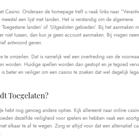
nBet Casino. Onderaan de homepage treft u vaak links naar “Veran
eestal een lijst met landen. Het is verstandig om de algemene
 ‘Toegestane landen’ of ‘Uitgesloten gebieden’. Bij het aanmaken m
 er niet tussen, dan kun je geen account aanmaken. Bij vragen nee
itief antwoord geven.
te omzeilen. Dat is namelijk wel een overtreding van de voorwa
loten worden. Huidige spellen worden dan gestopt en je tegoed verv
et is beter en veiliger om een casino te zoeken dat wel degelijk lega
dt Toegelaten?
. Je hebt nog genoeg andere opties. Kijk allereerst naar online casin
bieden dezelfde veiligheid voor spelers en hebben vaak een soortge
et elkaar te af te wegen. Zorg er altijd voor dat een alternatief c
.