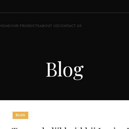
HOME
OUR PRODUCTS
ABOUT US
CONTACT US
Blog
BLOG