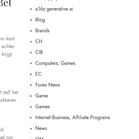
Bet
a16z generative ai
Blog
Brands
ino kent
CH
 achter
CIB
krijgt
Computers, Games
EC
Forex News
 zelf het
Game
lokkeren
Games
Internet Business, Affiliate Programs
News
jd
doel om