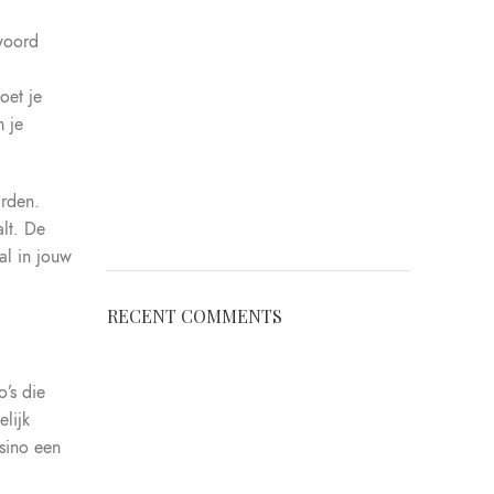
twoord
oet je
m je
arden.
alt. De
al in jouw
RECENT COMMENTS
o’s die
lijk
asino een