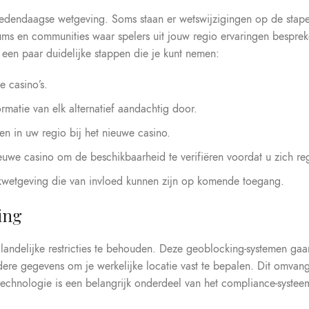
 hedendaagse wetgeving. Soms staan er wetswijzigingen op de stape
s en communities waar spelers uit jouw regio ervaringen bespreke
 een paar duidelijke stappen die je kunt nemen:
e casino’s.
matie van elk alternatief aandachtig door.
 in uw regio bij het nieuwe casino.
euwe casino om de beschikbaarheid te verifiëren voordat u zich regi
kwetgeving die van invloed kunnen zijn op komende toegang.
ing
andelijke restricties te behouden. Deze geoblocking-systemen gaa
dere gegevens om je werkelijke locatie vast te bepalen. Dit omvang
chnologie is een belangrijk onderdeel van het compliance-systee