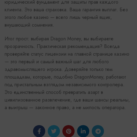
юридический фундамент для защиты прав каждого
клиента. Это ваша страховка. Ваша гарантия выплат. Без
этого любое казино — всего лишь черный ящик,
внушающий сомнения.
Итог прост: выбирая Dragon Money, вы выбираете
прозрачность. Практическая рекомендация? Всегда
проверяйте статус лицензии на главной странице казино
— это первый и самый важный шаг для любого
здравомыслящего игрока. Доверяйте только тем
площадкам, которые, подобно DragonMoney, работают
под пристальным взглядом независимого контролера.
Это единственный способ превратить азарт в
цивилизованное развлечение, где ваши шансы реальны,
а выигрыш — законное право, а не милость оператора.