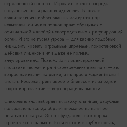
перманентный процесс. Игрок же, в свою очередь,
получает мощный рычаг воздействия. В случае
возникновения необоснованных задержек или
невыплаты, он имеет полное право обратиться с
официальной жалобой непосредственно в регулирующий
орган. И это не пустая угроза — для казино подобные
инциденты чреваты огромными штрафами, приостановкой
действия лицензии или даже её полным
аннулированием. Поэтому для лицензированной
площадки честная игра и своевременные выплаты — это
вопрос выживания на рынке, а не просто маркетинговый
слоган. Рисковать репутацией и бизнесом из-за одной
спорной транзакции — верх нерациональности.
Следовательно, выбирая площадку для игры, разумный
пользователь всегда обратит внимание на наличие
легального статуса. Это тот фундамент, на котором
строится всё остальное. Если вы хотите глубже понять,