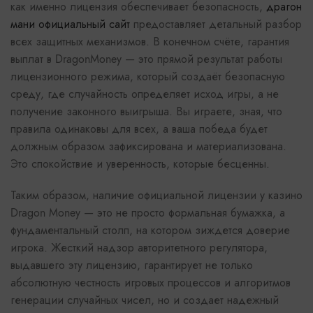
как именно лицензия обеспечивает безопасность,
драгон
мани официальный сайт
предоставляет детальный разбор
всех защитных механизмов. В конечном счёте, гарантия
выплат в DragonMoney — это прямой результат работы
лицензионного режима, который создаёт безопасную
среду, где случайность определяет исход игры, а не
получение законного выигрыша. Вы играете, зная, что
правила одинаковы для всех, а ваша победа будет
должным образом зафиксирована и материализована.
Это спокойствие и уверенность, которые бесценны.
Таким образом, наличие официальной лицензии у казино
Dragon Money — это не просто формальная бумажка, а
фундаментальный столп, на котором зиждется доверие
игрока. Жесткий надзор авторитетного регулятора,
выдавшего эту лицензию, гарантирует не только
абсолютную честность игровых процессов и алгоритмов
генерации случайных чисел, но и создает надежный