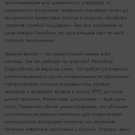
пронизывающие всю деятельность оператора: от
корректности алгоритмов генерации случайных чисел до
прозрачности финансовых потоков и скорости обработки
запросов службой поддержки. Без его одобрения ни
один поворот барабана, ни одна раздача карт не могут
считаться легитимными.
Гарантия выплат — это краеугольный камень всей
системы. Как это работает на практике? Регулятор
DragonMoney не верит на слово. Он требует регулярного,
детализированного аудита независимыми тестирующими
лабораториями, которые вскрывают код игровых
автоматов и проверяют возврат к игроку (RTP) до сотых
долей процента. Финансовая дисциплина — ещё один
столп. Лицензиат обязан демонстрировать, что обладает
достаточным резервным капиталом для покрытия всех
потенциальных выигрышей клиентов, что исключает
печально известные «проблемы с кассой». Коротко: ваши