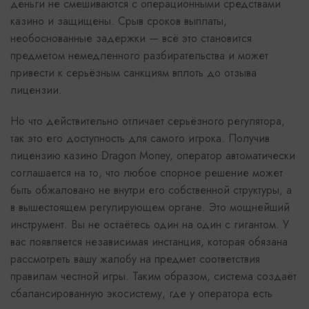
деньги не смешиваются с операционными средствами
казино и защищены. Срыв сроков выплаты,
необоснованные задержки — всё это становится
предметом немедленного разбирательства и может
привести к серьёзным санкциям вплоть до отзыва
лицензии.
Но что действительно отличает серьёзного регулятора,
так это его доступность для самого игрока. Получив
лицензию казино Dragon Money, оператор автоматически
соглашается на то, что любое спорное решение может
быть обжаловано не внутри его собственной структуры, а
в вышестоящем регулирующем органе. Это мощнейший
инструмент. Вы не остаётесь один на один с гигантом. У
вас появляется независимая инстанция, которая обязана
рассмотреть вашу жалобу на предмет соответствия
правилам честной игры. Таким образом, система создаёт
сбалансированную экосистему, где у оператора есть