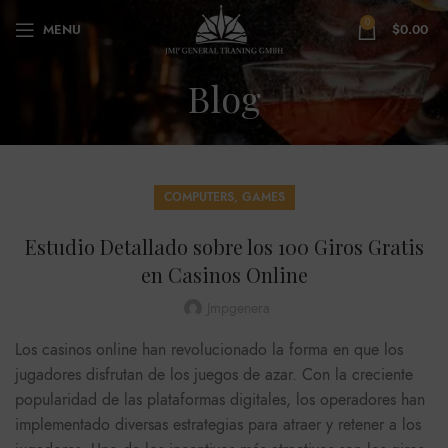
0
MENU
$
0.00
Blog
COMPUTERS, GAMES
Estudio Detallado sobre los 100 Giros Gratis
en Casinos Online
Jmpgenera
Los casinos online han revolucionado la forma en que los
jugadores disfrutan de los juegos de azar. Con la creciente
popularidad de las plataformas digitales, los operadores han
implementado diversas estrategias para atraer y retener a los