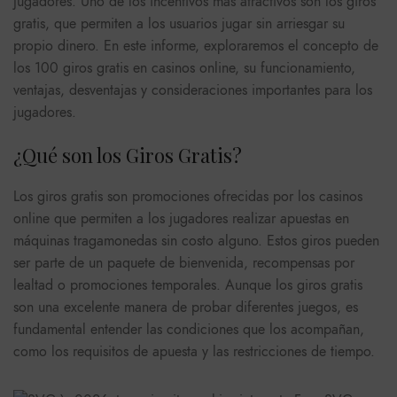
jugadores. Uno de los incentivos más atractivos son los giros
gratis, que permiten a los usuarios jugar sin arriesgar su
propio dinero. En este informe, exploraremos el concepto de
los 100 giros gratis en casinos online, su funcionamiento,
ventajas, desventajas y consideraciones importantes para los
jugadores.
¿Qué son los Giros Gratis?
Los giros gratis son promociones ofrecidas por los casinos
online que permiten a los jugadores realizar apuestas en
máquinas tragamonedas sin costo alguno. Estos giros pueden
ser parte de un paquete de bienvenida, recompensas por
lealtad o promociones temporales. Aunque los giros gratis
son una excelente manera de probar diferentes juegos, es
fundamental entender las condiciones que los acompañan,
como los requisitos de apuesta y las restricciones de tiempo.