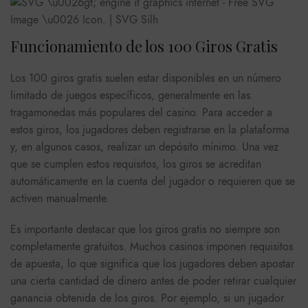
Funcionamiento de los 100 Giros Gratis
Los 100 giros gratis suelen estar disponibles en un número
limitado de juegos específicos, generalmente en las
tragamonedas más populares del casino. Para acceder a
estos giros, los jugadores deben registrarse en la plataforma
y, en algunos casos, realizar un depósito mínimo. Una vez
que se cumplen estos requisitos, los giros se acreditan
automáticamente en la cuenta del jugador o requieren que se
activen manualmente.
Es importante destacar que los giros gratis no siempre son
completamente gratuitos. Muchos casinos imponen requisitos
de apuesta, lo que significa que los jugadores deben apostar
una cierta cantidad de dinero antes de poder retirar cualquier
ganancia obtenida de los giros. Por ejemplo, si un jugador