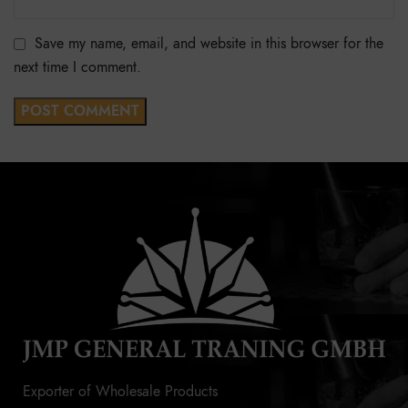
Save my name, email, and website in this browser for the
next time I comment.
Exporter of Wholesale Products