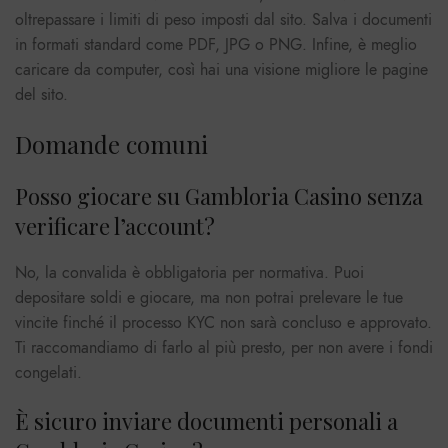
oltrepassare i limiti di peso imposti dal sito. Salva i documenti
in formati standard come PDF, JPG o PNG. Infine, è meglio
caricare da computer, così hai una visione migliore le pagine
del sito.
Domande comuni
Posso giocare su Gambloria Casino senza
verificare l’account?
No, la convalida è obbligatoria per normativa. Puoi
depositare soldi e giocare, ma non potrai prelevare le tue
vincite finché il processo KYC non sarà concluso e approvato.
Ti raccomandiamo di farlo al più presto, per non avere i fondi
congelati.
È sicuro inviare documenti personali a