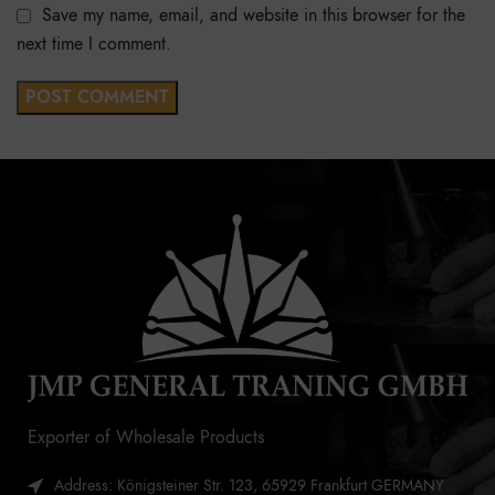
Save my name, email, and website in this browser for the
next time I comment.
Exporter of Wholesale Products
Address: Königsteiner Str. 123, 65929 Frankfurt GERMANY