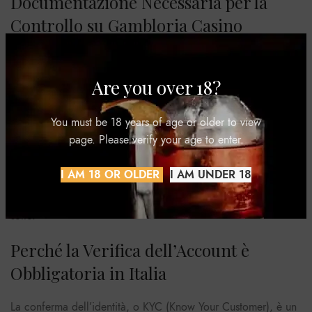
Documentazione Necessaria per la
Controllo su Gambloria Casino
Per chiudere la pratica KYC, devi inviare fotocopie ben
leggibili di vari documenti. Gambloria Casino richiede di
Are you over 18?
dimostrare la tua identificazione, la tua domicilio e, in
particolari casi, l’fonte dei soldi che accrediti. I documenti
You must be 18 years of age or older to view
devono essere validi, non scaduti di validità. I dati devono
page. Please verify your age to enter.
corrispondere perfettamente con quelli inseriti in fase di
registrazione. Una lieve differenza, anche solo un apostrofo,
I AM 18 OR OLDER
I AM UNDER 18
può provocare un rifiuto e ritardare tutto. Predisponiti a
fornire queste documentazioni. Ne trattiamo nel dettaglio qui
sotto.
Perché la Verifica dell’Account è
Obbligatoria in Italia
La conferma dell’identità, o KYC (Know Your Customer), è un