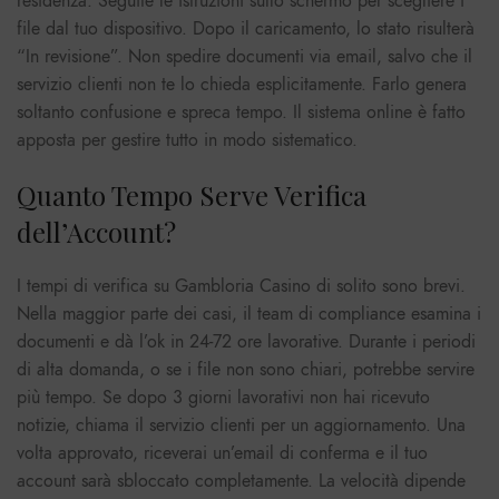
residenza. Seguite le istruzioni sullo schermo per scegliere i
file dal tuo dispositivo. Dopo il caricamento, lo stato risulterà
“In revisione”. Non spedire documenti via email, salvo che il
servizio clienti non te lo chieda esplicitamente. Farlo genera
soltanto confusione e spreca tempo. Il sistema online è fatto
apposta per gestire tutto in modo sistematico.
Quanto Tempo Serve Verifica
dell’Account?
I tempi di verifica su Gambloria Casino di solito sono brevi.
Nella maggior parte dei casi, il team di compliance esamina i
documenti e dà l’ok in 24-72 ore lavorative. Durante i periodi
di alta domanda, o se i file non sono chiari, potrebbe servire
più tempo. Se dopo 3 giorni lavorativi non hai ricevuto
notizie, chiama il servizio clienti per un aggiornamento. Una
volta approvato, riceverai un’email di conferma e il tuo
account sarà sbloccato completamente. La velocità dipende