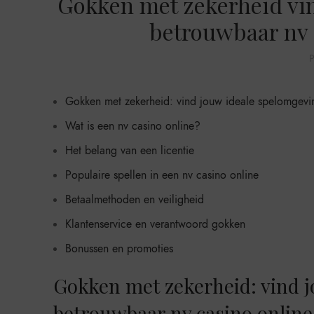
Gokken met zekerheid vin
betrouwbaar nv 
P
Gokken met zekerheid: vind jouw ideale spelomgevin
Wat is een nv casino online?
Het belang van een licentie
Populaire spellen in een nv casino online
Betaalmethoden en veiligheid
Klantenservice en verantwoord gokken
Bonussen en promoties
Gokken met zekerheid: vind j
betrouwbaar nv casino online