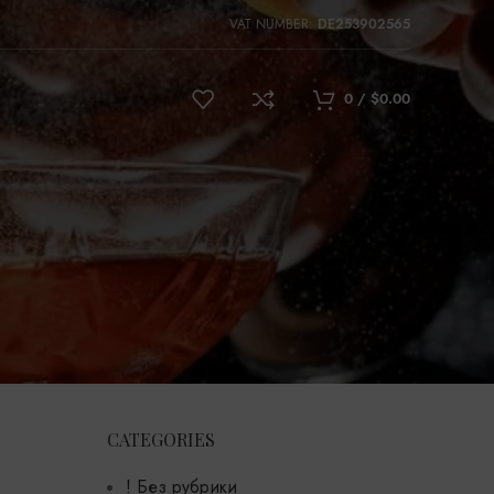
VAT NUMBER:
DE253902565
0
/
$
0.00
CATEGORIES
! Без рубрики