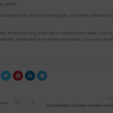
e spelers.
 is belangrijk om deze goed te begrijpen, en enkel te gebruiken in
ine
vereist zorgvuldig onderzoek en aandacht voor detail. Door te 
ethoden, klantenservice en verantwoord gokken, kun je een veilig
Old
t you
Dragon Money: будущее онлайн-кази