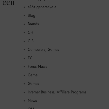
j een
a16z generative ai
Blog
Brands
CH
CIB
Computers, Games
EC
Forex News
Game
Games
Internet Business, Affiliate Programs
News