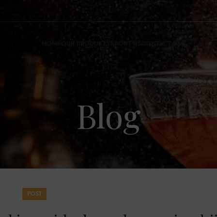
HOME
OUR PRODUCTS
ABOUT US
CONTACT US
Blog
POST