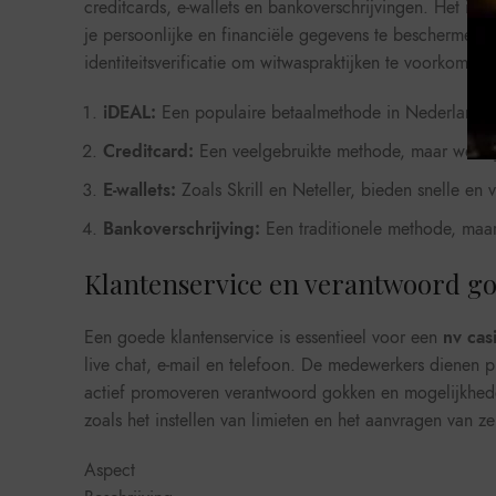
creditcards, e-wallets en bankoverschrijvingen. Het is
je persoonlijke en financiële gegevens te beschermen. 
identiteitsverificatie om witwaspraktijken te voorkomen.
iDEAL:
Een populaire betaalmethode in Nederland, d
Creditcard:
Een veelgebruikte methode, maar wees je
E-wallets:
Zoals Skrill en Neteller, bieden snelle en v
Bankoverschrijving:
Een traditionele methode, maar
Klantenservice en verantwoord g
Een goede klantenservice is essentieel voor een
nv cas
live chat, e-mail en telefoon. De medewerkers dienen p
actief promoveren verantwoord gokken en mogelijkhede
zoals het instellen van limieten en het aanvragen van zelf
Aspect