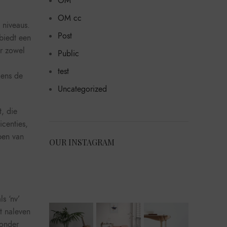
OM
OM cc
 niveaus.
Post
biedt een
or zowel
Public
test
gens de
Uncategorized
t, die
icenties,
ben van
OUR INSTAGRAM
s ‘nv’
t naleven
 onder