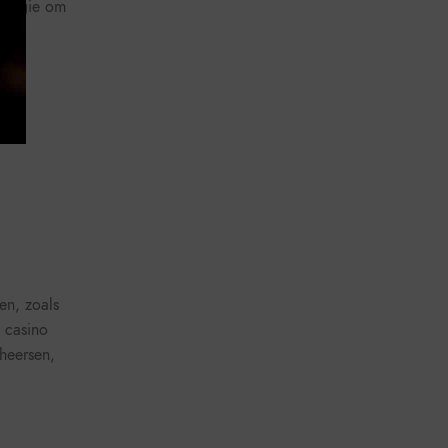
nologie om
 tot
en, zoals
t casino
heersen,