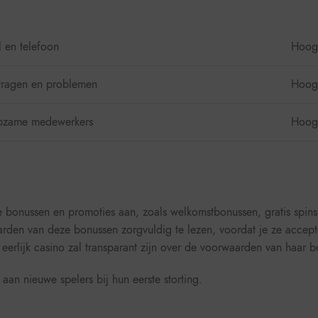
l en telefoon
Hoog
 vragen en problemen
Hoog
pzame medewerkers
Hoog
e bonussen en promoties aan, zoals welkomstbonussen, gratis spins
arden van deze bonussen zorgvuldig te lezen, voordat je ze accepte
 eerlijk casino zal transparant zijn over de voorwaarden van haar 
n nieuwe spelers bij hun eerste storting.