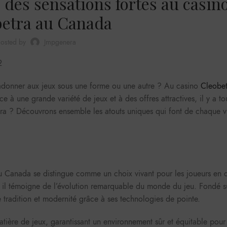
z des sensations fortes au casin
betra au Canada
osted by
Jmpgenera
adonner aux jeux sous une forme ou une autre ? Au casino
Cleobet
 à une grande variété de jeux et à des offres attractives, il y a to
etra ? Découvrons ensemble les atouts uniques qui font de chaque v
au Canada se distingue comme un choix vivant pour les joueurs en 
e, il témoigne de l’évolution remarquable du monde du jeu. Fondé s
e tradition et modernité grâce à ses technologies de pointe.
tière de jeux, garantissant un environnement sûr et équitable pour