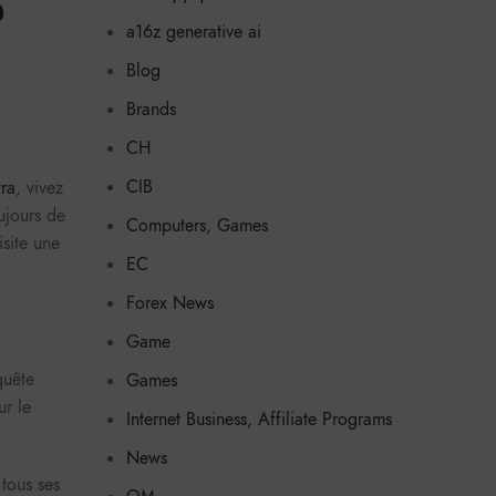
o
a16z generative ai
Blog
Brands
CH
CIB
ra
, vivez
ujours de
Computers, Games
isite une
EC
Forex News
Game
quête
Games
ur le
Internet Business, Affiliate Programs
News
 tous ses