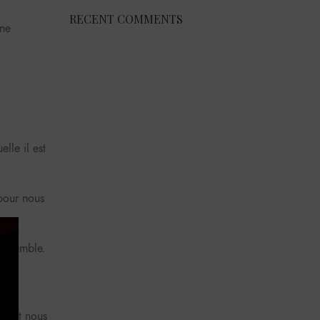
RECENT COMMENTS
 ne
lle il est
 pour nous
 ensemble.
ns et nous