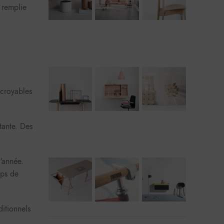
 remplie
ncroyables
tante. Des
’année.
mps de
itionnels