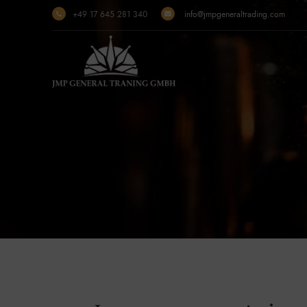
+49 17 645 281 340
info@jmpgeneraltrading.com