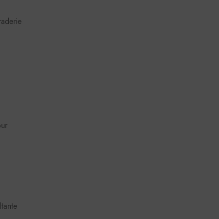
raderie
our
ltante