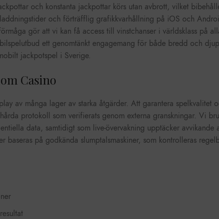
ckpottar och konstanta jackpottar körs utan avbrott, vilket bibehåll
a laddningstider och förträfflig grafikkvarhållning på iOS och Andr
åga gör att vi kan få access till vinstchanser i världsklass på alla
ilspelutbud ett genomtänkt engagemang för både bredd och djup,
obilt jackpotspel i Sverige.
gdom Casino
lay av många lager av starka åtgärder. Att garantera spelkvalitet 
hårda protokoll som verifierats genom externa granskningar. Vi br
dentiella data, samtidigt som live-övervakning upptäcker avvikande ak
tier baseras på godkända slumptalsmaskiner, som kontrolleras regel
oner
resultat