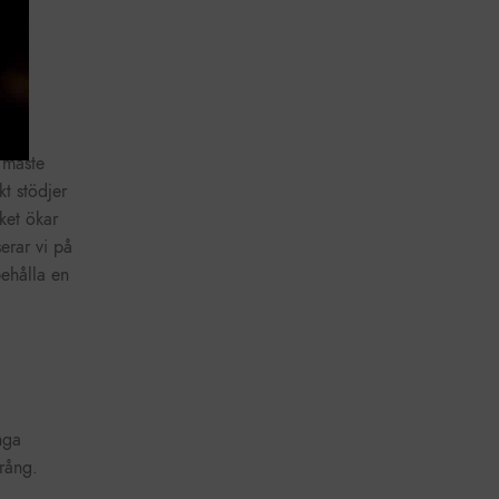
den
 måste
t stödjer
ket ökar
erar vi på
behålla en
nga
prång.