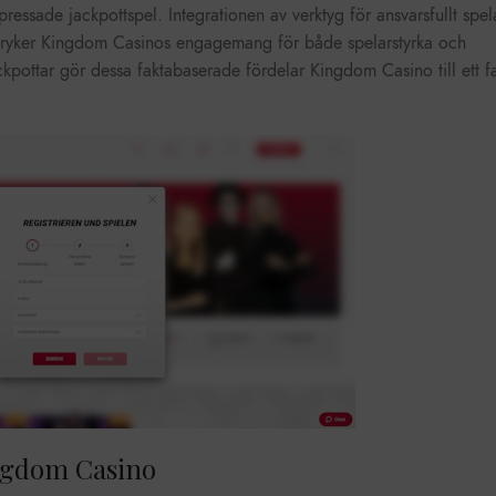
ressade jackpottspel. Integrationen av verktyg för ansvarsfullt spel
stryker Kingdom Casinos engagemang för både spelarstyrka och
kpottar gör dessa faktabaserade fördelar Kingdom Casino till ett fa
ingdom Casino