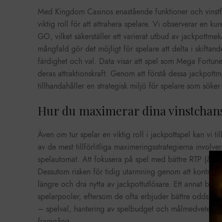
Med Kingdom Casinos enastående funktioner och vinstfre
viktig roll för att attrahera spelare. Vi observerar en 
GO, vilket säkerställer ett varierat utbud av jackpottmek
mångfald gör det möjligt för spelare att delta i skiftan
färdighet och val. Data visar att spel som Mega Fortune
deras attraktionskraft. Genom att förstå dessa jackpot
tillhandahåller en strategisk miljö för spelare som söke
Hur du maximerar dina vinstchan
Även om tur spelar en viktig roll i jackpottspel kan vi ti
av de mest tillförlitliga maximeringsstrategierna involv
spelautomat. Att fokusera på spel med bättre RTP (återbet
Dessutom risken för tidig utarmning genom att kontroller
längre och dra nytta av jackpottutlösare. Ett annat betyd
spelarpooler, eftersom de ofta erbjuder bättre odds at
– spelval, hantering av spelbudget och målmedvetet spel
framgång.