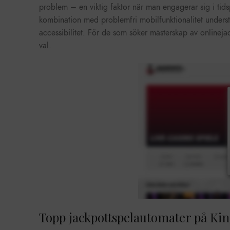
problem – en viktig faktor när man engagerar sig i tidsp
kombination med problemfri mobilfunktionalitet under
accessibilitet. För de som söker mästerskap av onlinejac
val.
Topp jackpottspelautomater på K