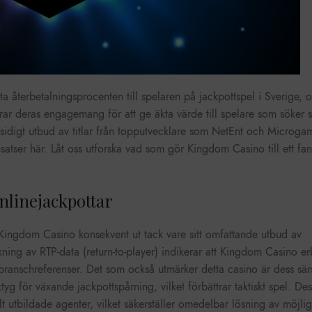
 återbetalningsprocenten till spelaren på jackpottspel i Sverige, 
r deras engagemang för att ge äkta värde till spelare som söker s
sidigt utbud av titlar från topputvecklare som NetEnt och Microgam
nsatser här. Låt oss utforska vad som gör Kingdom Casino till ett fant
nlinejackpottar
g Kingdom Casino konsekvent ut tack vare sitt omfattande utbud av
kning av RTP-data (return-to-player) indikerar att Kingdom Casino er
branschreferenser. Det som också utmärker detta casino är dess sär
tyg för växande jackpottspårning, vilket förbättrar taktiskt spel. De
 utbildade agenter, vilket säkerställer omedelbar lösning av möjli