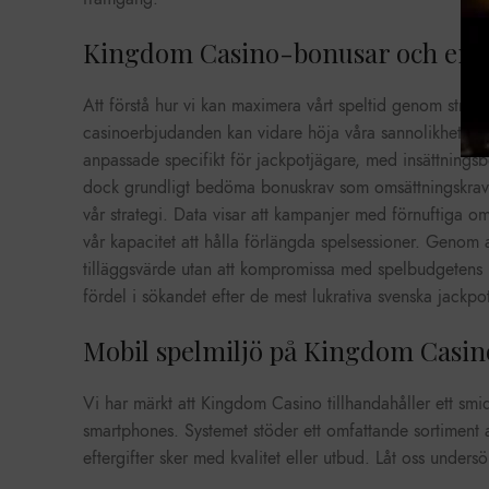
Kingdom Casino-bonusar och erbj
Att förstå hur vi kan maximera vårt speltid genom strate
casinoerbjudanden kan vidare höja våra sannolikheter a
anpassade specifikt för jackpotjägare, med insättnings
dock grundligt bedöma bonuskrav som omsättningskrav oc
vår strategi. Data visar att kampanjer med förnuftiga om
vår kapacitet att hålla förlängda spelsessioner. Genom a
tilläggsvärde utan att kompromissa med spelbudgetens i
fördel i sökandet efter de mest lukrativa svenska jackpot
Mobil spelmiljö på Kingdom Casin
Vi har märkt att Kingdom Casino tillhandahåller ett smid
smartphones. Systemet stöder ett omfattande sortiment a
eftergifter sker med kvalitet eller utbud. Låt oss unders