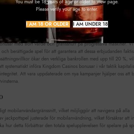
You must be 18 years of age or older to view page.
Please verify your age to enter.
udanden för jackpottjägare
I AM 18 OR OLDER
I AM UNDER 18
giska val och bankrollhantering ger en stark grund, men att utnyttja
tt säkra stora vinster. Kingdom Casino erbjuder särskilda erbjudan
bonusar med stort värde och gratissnurr på progressiva maskiner. Vi
h berättigade spel för att garantera att dessa erbjudanden faktisk
sättningsvillkor ökar den verkliga bankrollen med upp till 20 %, vil
tt systematiskt införa Kingdom Casinos bonusar i vår taktik kapitalis
ntegritet. Att vara uppdaterade om nya kampanjer hjälper oss att 
vinsterna.
o
igt mobilanvändargränssnitt, vilket möjliggör att navigera på alla
v jackpottspel justerade för mobilanvändning, vilket försäkrar att i
öka hur detta förbättrar den totala spelupplevelsen för spelare på s