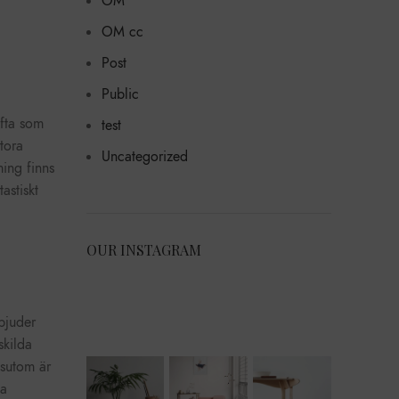
OM
OM cc
Post
Public
ofta som
test
tora
Uncategorized
ing finns
astiskt
OUR INSTAGRAM
bjuder
skilda
ssutom är
ga