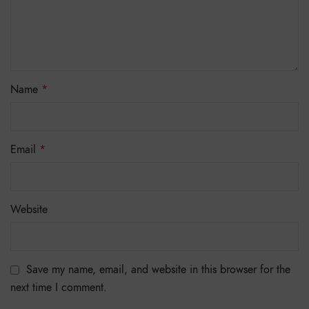
Name
*
Email
*
Website
Save my name, email, and website in this browser for the
next time I comment.