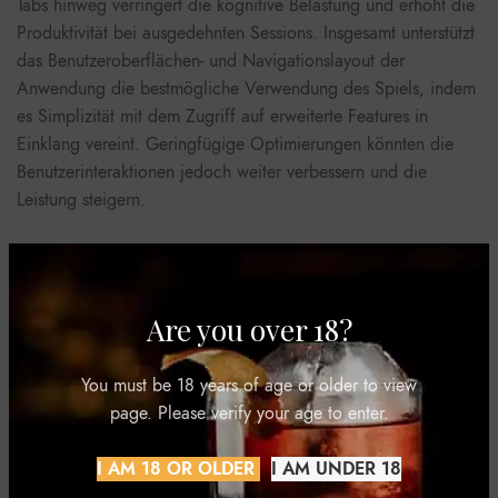
Tabs hinweg verringert die kognitive Belastung und erhöht die
Produktivität bei ausgedehnten Sessions. Insgesamt unterstützt
das Benutzeroberflächen- und Navigationslayout der
Anwendung die bestmögliche Verwendung des Spiels, indem
es Simplizität mit dem Zugriff auf erweiterte Features in
Einklang vereint. Geringfügige Optimierungen könnten die
Benutzerinteraktionen jedoch weiter verbessern und die
Leistung steigern.
Auswirkungen auf die Kontosicherheit
und das faires Gaming
Are you over 18?
Wir haben die Aufgabe zu bewerten, wie die
Kontoschutzmaßnahmen von Kingdom Casino die Gefahren
You must be 18 years of age or older to view
der Verwendung zahlreicher Tabs managen. Um fairen
page. Please verify your age to enter.
Wettbewerb zu sichern, sind starke Umsetzungsmaßnahmen
erforderlich, die Missbrauchsfälle durch gleichzeitige
I AM 18 OR OLDER
I AM UNDER 18
Sitzungen unterbinden. Daher analysieren wir die