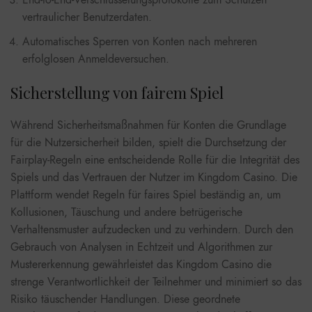
End-to-End-Verschlüsselungsprotokolle zum Schützen
vertraulicher Benutzerdaten.
Automatisches Sperren von Konten nach mehreren
erfolglosen Anmeldeversuchen.
Sicherstellung von fairem Spiel
Während Sicherheitsmaßnahmen für Konten die Grundlage
für die Nutzersicherheit bilden, spielt die Durchsetzung der
Fairplay-Regeln eine entscheidende Rolle für die Integrität des
Spiels und das Vertrauen der Nutzer im Kingdom Casino. Die
Plattform wendet Regeln für faires Spiel beständig an, um
Kollusionen, Täuschung und andere betrügerische
Verhaltensmuster aufzudecken und zu verhindern. Durch den
Gebrauch von Analysen in Echtzeit und Algorithmen zur
Mustererkennung gewährleistet das Kingdom Casino die
strenge Verantwortlichkeit der Teilnehmer und minimiert so das
Risiko täuschender Handlungen. Diese geordnete