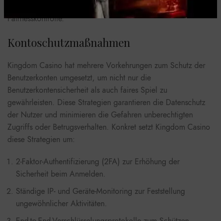
Informationen zu Sicherheitsmaßnahmen und
Fairnesskontrolle.
Kontoschutzmaßnahmen
Kingdom Casino hat mehrere Vorkehrungen zum Schutz der
Benutzerkonten umgesetzt, um nicht nur die
Benutzerkontensicherheit als auch faires Spiel zu
gewährleisten. Diese Strategien garantieren die Datenschutz
der Nutzer und minimieren die Gefahren unberechtigten
Zugriffs oder Betrugsverhalten. Konkret setzt Kingdom Casino
diese Strategien um:
2-Faktor-Authentifizierung (2FA) zur Erhöhung der
Sicherheit beim Anmelden.
Ständige IP- und Geräte-Monitoring zur Feststellung
ungewöhnlicher Aktivitäten.