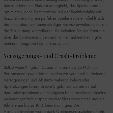
das es erfahrenen Nutzern ermöglicht, das Spielerlebnis zu
optimieren, ohne Kompromisse bei der Reaktionsfähigkeit
hinzunehmen. Für ein perfektes Spielerlebnis empfiehlt sich
die Integration vertrauenswürdiger Browsererweiterungen, die
die Tab-Leistung kontrollieren. So behalten Sie die Kontrolle
über die Systemressourcen und können unbeeinträchtigt in
mehreren Kingdom Casino-Tabs spielen.
Verzögerungs- und Crash-Probleme
Selbst wenn Kingdom Casino eine erstklassige Multi-Tab-
Performance gewährleistet, sollten wir vereinzelt auftretende
Verzögerungen und Abstürze während belastender
Spielsitzungen lösen. Unsere Ergebnisse weisen darauf hin,
dass Latenzprobleme am häufigsten beim simultanen Spielen
mehrerer grafisch anspruchsvoller Slots vorkommen und die
Bildrate um bis zu 18 % beeinträchtigen. Die
Absturzprävention wurde dank Optimierungspaketen erhöht,