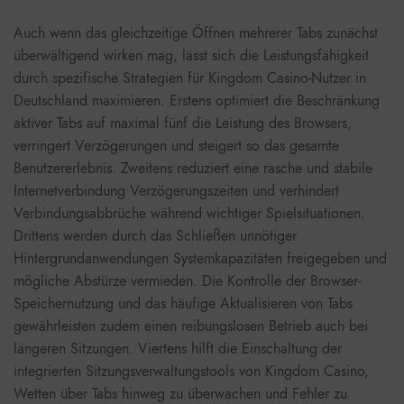
Auch wenn das gleichzeitige Öffnen mehrerer Tabs zunächst
überwältigend wirken mag, lässt sich die Leistungsfähigkeit
durch spezifische Strategien für Kingdom Casino-Nutzer in
Deutschland maximieren. Erstens optimiert die Beschränkung
aktiver Tabs auf maximal fünf die Leistung des Browsers,
verringert Verzögerungen und steigert so das gesamte
Benutzererlebnis. Zweitens reduziert eine rasche und stabile
Internetverbindung Verzögerungszeiten und verhindert
Verbindungsabbrüche während wichtiger Spielsituationen.
Drittens werden durch das Schließen unnötiger
Hintergrundanwendungen Systemkapazitäten freigegeben und
mögliche Abstürze vermieden. Die Kontrolle der Browser-
Speichernutzung und das häufige Aktualisieren von Tabs
gewährleisten zudem einen reibungslosen Betrieb auch bei
längeren Sitzungen. Viertens hilft die Einschaltung der
integrierten Sitzungsverwaltungstools von Kingdom Casino,
Wetten über Tabs hinweg zu überwachen und Fehler zu