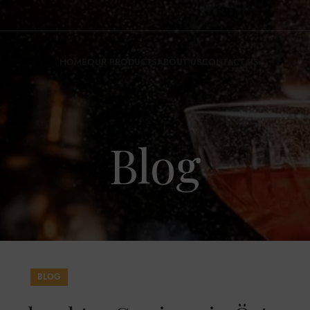
HOME
OUR PRODUCTS
ABOUT US
CONTACT US
Blog
BLOG