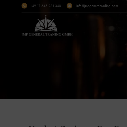
+49 17 645 281 340
info@jmpgeneraltrading.com