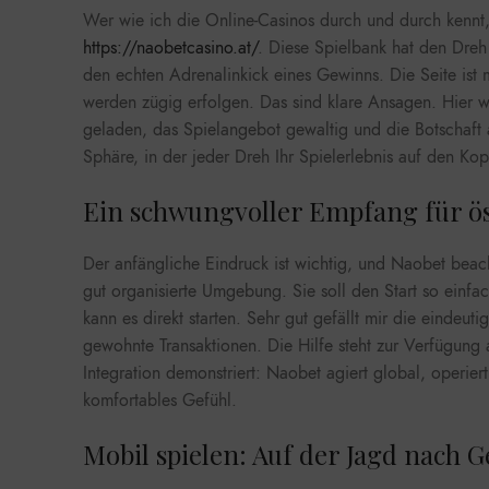
Wer wie ich die Online-Casinos durch und durch kennt,
https://naobetcasino.at/
. Diese Spielbank hat den Dreh 
den echten Adrenalinkick eines Gewinns. Die Seite ist
werden zügig erfolgen. Das sind klare Ansagen. Hier w
geladen, das Spielangebot gewaltig und die Botschaft a
Sphäre, in der jeder Dreh Ihr Spielerlebnis auf den Kopf
Ein schwungvoller Empfang für ö
Der anfängliche Eindruck ist wichtig, und Naobet beach
gut organisierte Umgebung. Sie soll den Start so einfa
kann es direkt starten. Sehr gut gefällt mir die eindeu
gewohnte Transaktionen. Die Hilfe steht zur Verfügung 
Integration demonstriert: Naobet agiert global, operier
komfortables Gefühl.
Mobil spielen: Auf der Jagd nach 