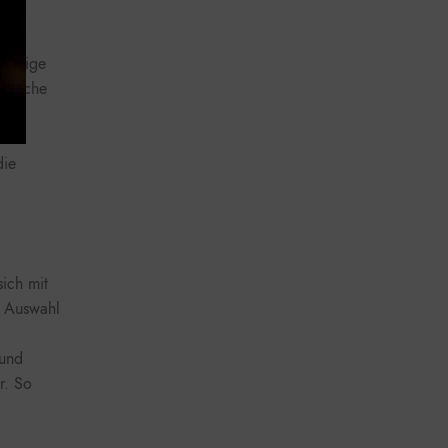
uartige
ptische
nen
ele
die
sich mit
e Auswahl
rund
r. So