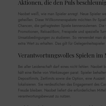
Aktionen, die den Puls beschleuni
Naobet weiß, wie man Spieler anregt. Neue Spieler w
geheißen. Diese Willkommenspakete möchten Ihr Spielk
Chancen, die gefragtesten Spiele kennenzulernen. Die
Promotionen, Reload-Boni, Freispiele und spezielle Tu
Umsatzbedingungen zu studieren. So verwendet man di
extra Wert zu erhalten. Das gilt für Gelegenheitsspiele
Verantwortungsvolles Spielen im 
Bei aller Leidenschaft darf eines nicht fehlen: Naobet 
hält eine Reihe von Werkzeugen parat. Spieler behalten
Depositlimits, Zeitlimits sowie die Option, eine Auszei
lokalisieren. Sie verdeutlichen das Engagement des Cas
Freude bleiben. Naobet liefert die erforderlichen Mitte
verantwortungsbewusst zu nutzen.