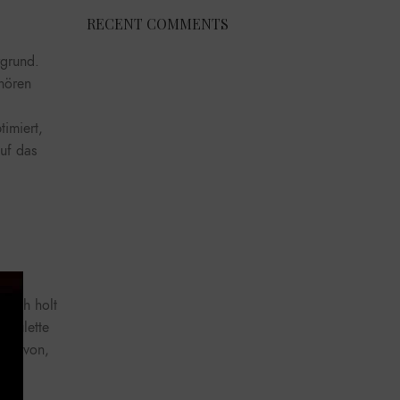
RECENT COMMENTS
rgrund.
hören
imiert,
uf das
ten
reich holt
 Roulette
ig davon,