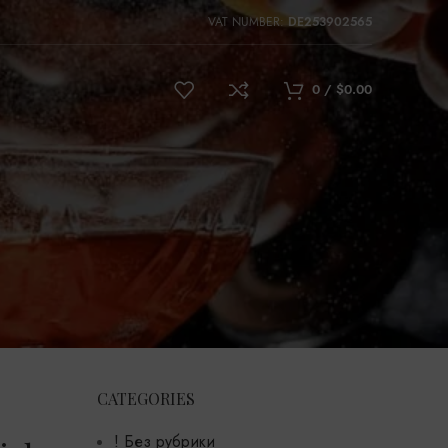
VAT NUMBER:
DE253902565
0
/
$
0.00
CATEGORIES
! Без рубрики