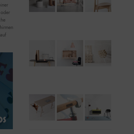
einer
 oder
che
chirmen
 auf