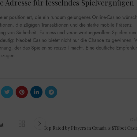
ge Adresse für fesselndes Spielvergnügen
eler positioniert, die ein rundum gelungenes Online-Casino wünsc
ktionen, die zügigen Transaktionen und die starke mobile Präsenz
ng von Sicherheit, Fairness und verantwortungsvollem Spielen run
eindeutig: Naobet Casino bietet nicht nur die Chance zu gewinnen. 
nung, der das Spielen so reizvoll macht. Eine deutliche Empfehlu
orzugen.
Old
at
Top Rated by Players in Canada is STSbet Casi