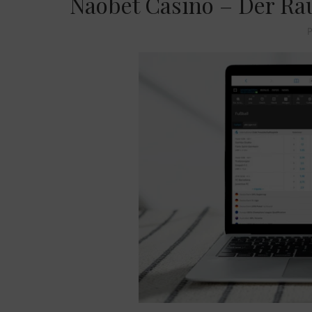
Naobet Casino – Der Ra
P