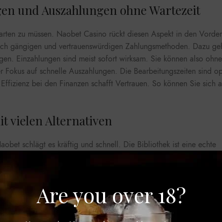
gen und Auszahlungen ohne Wartezeit
 warten zu müssen. Naobet Casino rückt diesen Aspekt in den Vorde
rreich gängigen und vertrauenswürdigen Zahlungsmethoden. Dazu ge
ngen. Einzahlungen sind meist sofort wirksam. Sie können also ohne
 Fokus auf schnelle Auszahlungen. Die Bearbeitungszeiten sind opt
Effizienz bei den Finanzen schafft Vertrauen. So können Sie sich a
it vielen Alternativen
obet schlägt es kräftig und schnell. Die Bibliothek ist eine echte
r Branche. Unzählige Spielautomaten stehen bereit, von altbekann
den Bonusrunden. Doch das ist noch nicht alles. Der Live-Dealer-Be
n Bildschirm. Professionelle Dealer betreuen Spiele wie Blackjack,
Are you over 18?
ereich reichlich Auswahl parat. Die Auswahl ist gewaltig. Unabhäng
erzeit nur einen Klick weit weg.