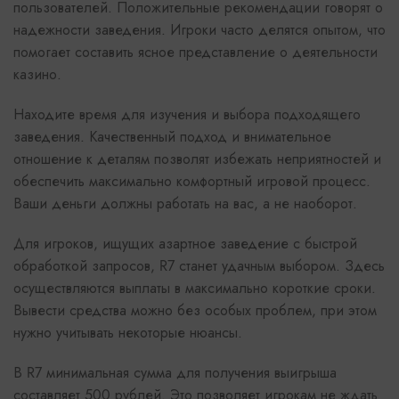
пользователей. Положительные рекомендации говорят о
надежности заведения. Игроки часто делятся опытом, что
помогает составить ясное представление о деятельности
казино.
Находите время для изучения и выбора подходящего
заведения. Качественный подход и внимательное
отношение к деталям позволят избежать неприятностей и
обеспечить максимально комфортный игровой процесс.
Ваши деньги должны работать на вас, а не наоборот.
Для игроков, ищущих азартное заведение с быстрой
обработкой запросов, R7 станет удачным выбором. Здесь
осуществляются выплаты в максимально короткие сроки.
Вывести средства можно без особых проблем, при этом
нужно учитывать некоторые нюансы.
В R7 минимальная сумма для получения выигрыша
составляет 500 рублей. Это позволяет игрокам не ждать