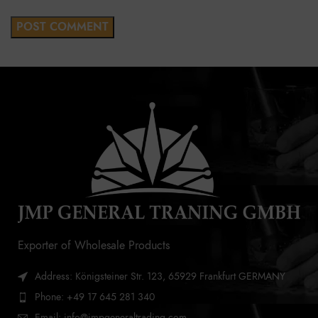
Exporter of Wholesale Products
Address: Königsteiner Str. 123, 65929 Frankfurt GERMANY
Phone: +49 17 645 281 340
Email: info@jmpgeneraltrading.com