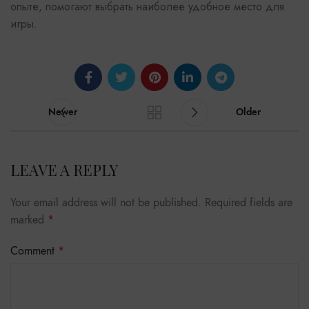
опыте, помогают выбрать наиболее удобное место для
игры.
Newer
Older
LEAVE A REPLY
Your email address will not be published.
Required fields are
marked
*
Comment
*