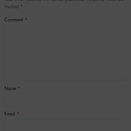
marked
*
Comment
*
Name
*
Email
*