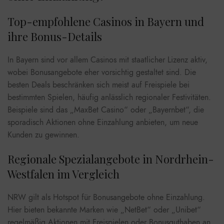
Top-empfohlene Casinos in Bayern und
ihre Bonus-Details
In Bayern sind vor allem Casinos mit staatlicher Lizenz aktiv,
wobei Bonusangebote eher vorsichtig gestaltet sind. Die
besten Deals beschränken sich meist auf Freispiele bei
bestimmten Spielen, häufig anlässlich regionaler Festivitäten.
Beispiele sind das „MaxBet Casino“ oder „Bayernbet“, die
sporadisch Aktionen ohne Einzahlung anbieten, um neue
Kunden zu gewinnen.
Regionale Spezialangebote in Nordrhein-
Westfalen im Vergleich
NRW gilt als Hotspot für Bonusangebote ohne Einzahlung.
Hier bieten bekannte Marken wie „NetBet“ oder „Unibet“
regelmäßig Aktionen mit Freispielen oder Bonusguthaben an,