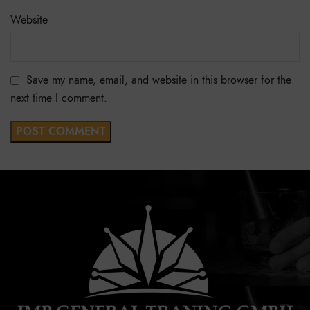
Website
Save my name, email, and website in this browser for the
next time I comment.