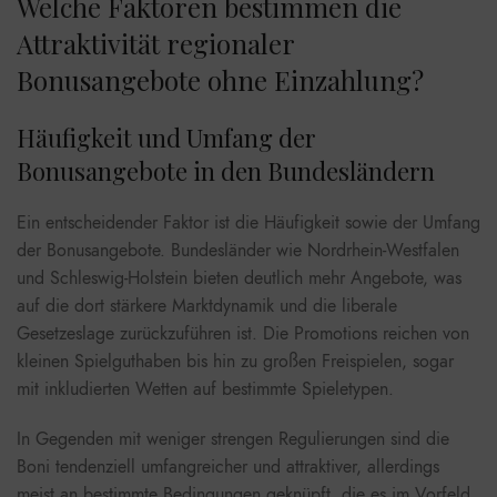
Welche Faktoren bestimmen die
Attraktivität regionaler
Bonusangebote ohne Einzahlung?
Häufigkeit und Umfang der
Bonusangebote in den Bundesländern
Ein entscheidender Faktor ist die Häufigkeit sowie der Umfang
der Bonusangebote. Bundesländer wie Nordrhein-Westfalen
und Schleswig-Holstein bieten deutlich mehr Angebote, was
auf die dort stärkere Marktdynamik und die liberale
Gesetzeslage zurückzuführen ist. Die Promotions reichen von
kleinen Spielguthaben bis hin zu großen Freispielen, sogar
mit inkludierten Wetten auf bestimmte Spieletypen.
In Gegenden mit weniger strengen Regulierungen sind die
Boni tendenziell umfangreicher und attraktiver, allerdings
meist an bestimmte Bedingungen geknüpft, die es im Vorfeld