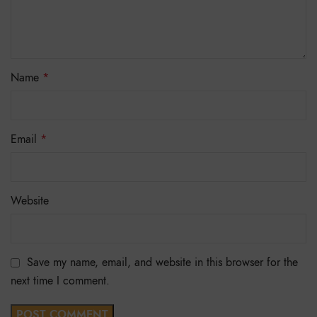
Name
*
Email
*
Website
Save my name, email, and website in this browser for the
next time I comment.