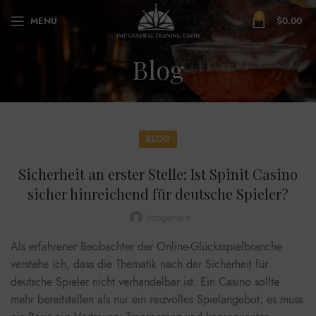
0
MENU
$
0.00
Blog
BLOG
Sicherheit an erster Stelle: Ist Spinit Casino
sicher hinreichend für deutsche Spieler?
Jmpgenera
Als erfahrener Beobachter der Online-Glücksspielbranche
verstehe ich, dass die Thematik nach der Sicherheit für
deutsche Spieler nicht verhandelbar ist. Ein Casino sollte
mehr bereitstellen als nur ein reizvolles Spielangebot; es muss