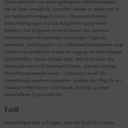
Nutzer berichten von einem gesteigerten Selbstbewusstsein,
das es ihnen ermöglicht, sinnvolle Grenzen zu setzen und so
der Spielsucht entgegenzuwirken. Die personalisierten
Benachrichtigungen und die Budgetverfolgung helfen
Spielern, ihre Ausgaben zu kontrollieren und spontane
Entscheidungen mit potenziell nachteiligen Folgen zu
vermeiden. Die Integration von Selbstausschlussoptionen zeigt
zudem einen proaktiven Ansatz im Umgang mit übermäßigem
Spielverhalten. Meine Analyse zeigt, dass Tools allein die
Spielsucht zwar nicht beseitigen können, aber als wichtige
Unterstützungssysteme dienen. Letztendlich ebnet die
Unterstützung verantwortungsvollen Spielens den Weg für ein
besseres Verhältnis zum Glücksspiel und trägt zu einem
dauerhafteren Spielumfeld bei.
Fazit
Abschließend lässt sich sagen, dass die Tools für sicheres