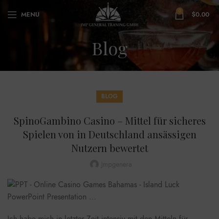
0
MENU
$
0.00
Blog
BLOG
SpinoGambino Casino – Mittel für sicheres
Spielen von in Deutschland ansässigen
Nutzern bewertet
Jmpgenera