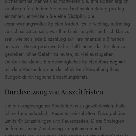
Sicherheitsmaßnahme und motivieren Sie, Ihre Kosten täglich
zu überprüfen. Indem Sie einen bestimmten Betrag pro Tag
einzahlen, entwickeln Sie eine Disziplin, die
verantwortungsvolles Spielen fördert. Es ist wichtig, aufrichtig
zu sich selbst zu sein, was Ihre Limits angeht, und sich klar zu
sein, wie sich jede Einzahlung auf Ihre finanzielle Situation
auswirkt. Dieser proaktive Schritt hilft Ihnen, das Spielen zu
genießen, ohne Gefahr zu laufen, zu viel auszugeben.
Denken Sie daran: Ein bestmögliches Spielerlebnis
beginnt
mit dem Verständnis und der effektiven Verwaltung Ihres
Budgets durch tägliche Einzahlungslimits.
Durchsetzung von Auszeitfristen
Um ein ausgewogenes Spielerlebnis zu gewährleisten, halte
ich es für unerlässlich, Auszeiten einzuhalten. Dazu gehören
Limits für Einzahlungen und Pausenzeiten. Diese Strategien
helfen mir, mein Zeitplanung zu optimieren und