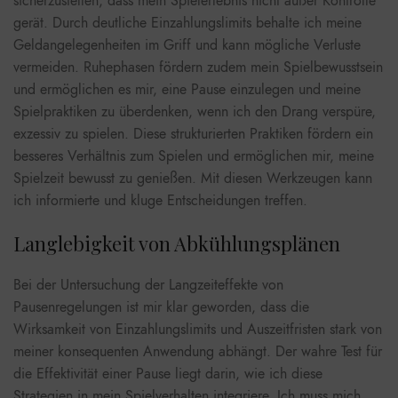
sicherzustellen, dass mein Spielerlebnis nicht außer Kontrolle
gerät. Durch deutliche Einzahlungslimits behalte ich meine
Geldangelegenheiten im Griff und kann mögliche Verluste
vermeiden. Ruhephasen fördern zudem mein Spielbewusstsein
und ermöglichen es mir, eine Pause einzulegen und meine
Spielpraktiken zu überdenken, wenn ich den Drang verspüre,
exzessiv zu spielen. Diese strukturierten Praktiken fördern ein
besseres Verhältnis zum Spielen und ermöglichen mir, meine
Spielzeit bewusst zu genießen. Mit diesen Werkzeugen kann
ich informierte und kluge Entscheidungen treffen.
Langlebigkeit von Abkühlungsplänen
Bei der Untersuchung der Langzeiteffekte von
Pausenregelungen ist mir klar geworden, dass die
Wirksamkeit von Einzahlungslimits und Auszeitfristen stark von
meiner konsequenten Anwendung abhängt. Der wahre Test für
die Effektivität einer Pause liegt darin, wie ich diese
Strategien in mein Spielverhalten integriere. Ich muss mich