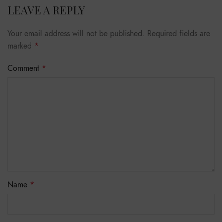
LEAVE A REPLY
Your email address will not be published.
Required fields are
marked
*
Comment
*
Name
*