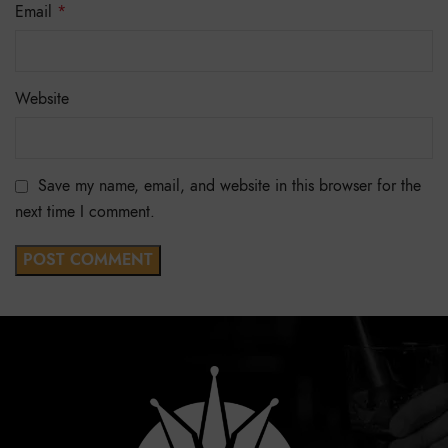
Email
*
Website
Save my name, email, and website in this browser for the
next time I comment.