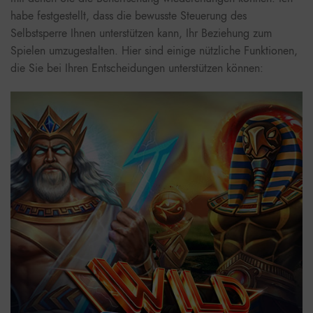
habe festgestellt, dass die bewusste Steuerung des
Selbstsperre Ihnen unterstützen kann, Ihr Beziehung zum
Spielen umzugestalten. Hier sind einige nützliche Funktionen,
die Sie bei Ihren Entscheidungen unterstützen können: