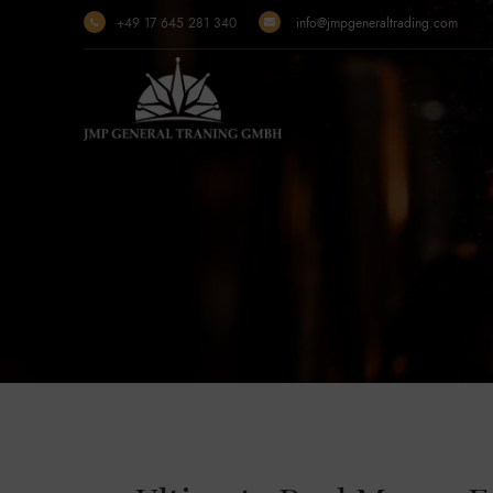
+49 17 645 281 340
info@jmpgeneraltrading.com