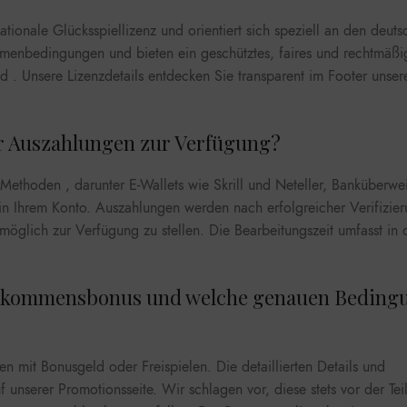
ationale Glücksspiellizenz und orientiert sich speziell an den deut
hmenbedingungen und bieten ein geschütztes, faires und rechtmäßi
nd . Unsere Lizenzdetails entdecken Sie transparent im Footer unser
r Auszahlungen zur Verfügung?
e Methoden , darunter E-Wallets wie Skrill und Neteller, Banküberw
n Ihrem Konto. Auszahlungen werden nach erfolgreicher Verifizie
möglich zur Verfügung zu stellen. Die Bearbeitungszeit umfasst in 
Willkommensbonus und welche genauen Bedin
 mit Bonusgeld oder Freispielen. Die detaillierten Details und
unserer Promotionsseite. Wir schlagen vor, diese stets vor der Te