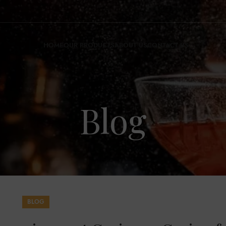
HOME
OUR PRODUCTS
ABOUT US
CONTACT US
Blog
BLOG