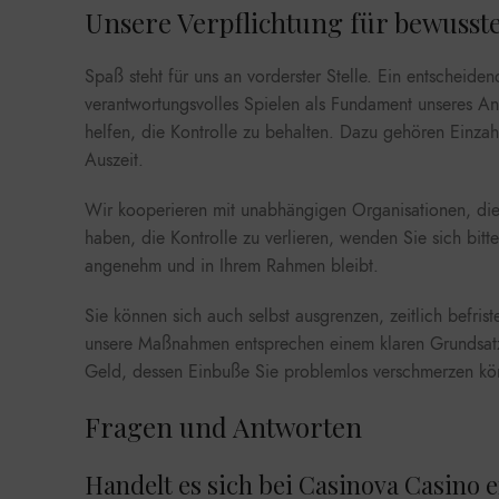
Unsere Verpflichtung für bewusste
Spaß steht für uns an vorderster Stelle. Ein entscheidend
verantwortungsvolles Spielen als Fundament unseres An
helfen, die Kontrolle zu behalten. Dazu gehören Einzahl
Auszeit.
Wir kooperieren mit unabhängigen Organisationen, die 
haben, die Kontrolle zu verlieren, wenden Sie sich bitte
angenehm und in Ihrem Rahmen bleibt.
Sie können sich auch selbst ausgrenzen, zeitlich befrist
unsere Maßnahmen entsprechen einem klaren Grundsatz: 
Geld, dessen Einbuße Sie problemlos verschmerzen kö
Fragen und Antworten
Handelt es sich bei Casinova Casino e