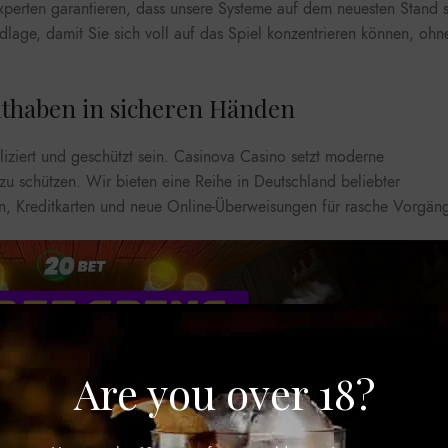
perten garantieren, dass unsere Systeme auf dem neuesten Stand s
ndlage, damit Sie sich voll auf das Spiel konzentrieren können, ohn
uthaben in sicheren Händen
liziert und geschützt sein. Casinova Casino setzt moderne
zu schützen. Wir bieten eine Reihe in Deutschland beliebter
n, Kreditkarten und neue Online-Überweisungen für rasche Vorgän
Are you over 18?