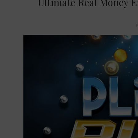
Ultimate Real Money E
P