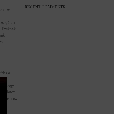
RECENT COMMENTS
ak, és
zolgálati
. Ezeknek
ják
ell,
friss a
k,
kat, hogy
sztalatot
i, hanem az
féle