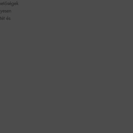
ehetőségek
nyesen
tét és