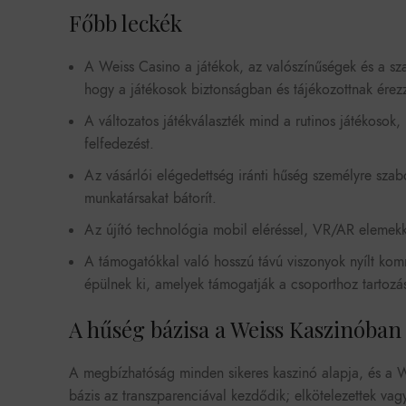
Főbb leckék
A Weiss Casino a játékok, az valószínűségek és a szab
hogy a játékosok biztonságban és tájékozottnak ére
A változatos játékválaszték mind a rutinos játékosok
felfedezést.
Az vásárlói elégedettség iránti hűség személyre szabo
munkatársakat bátorít.
Az újító technológia mobil eléréssel, VR/AR elemekke
A támogatókkal való hosszú távú viszonyok nyílt kom
épülnek ki, amelyek támogatják a csoporthoz tartozás
A hűség bázisa a Weiss Kaszinóban
A megbízhatóság minden sikeres kaszinó alapja, és a 
bázis az transzparenciával kezdődik; elkötelezettek vagy