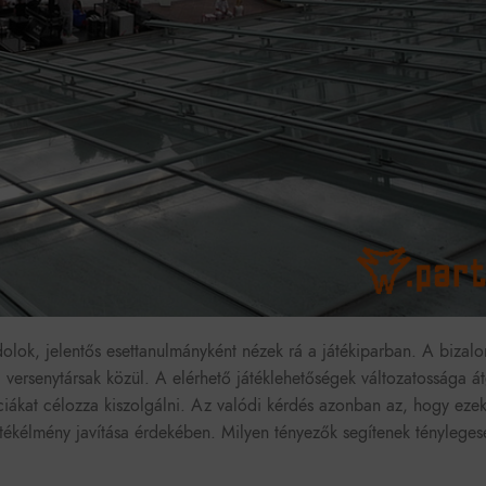
lok, jelentős esettanulmányként nézek rá a játékiparban. A bizal
a versenytársak közül. A elérhető játéklehetőségek változatossága á
nciákat célozza kiszolgálni. Az valódi kérdés azonban az, hogy eze
tékélmény javítása érdekében. Milyen tényezők segítenek tényleges