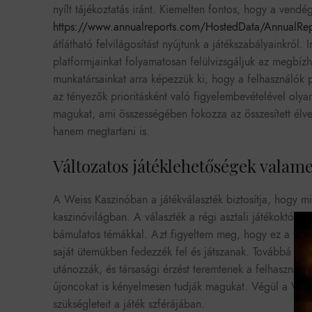
nyílt tájékoztatás iránt. Kiemelten fontos, hogy a vendé
https://www.annualreports.com/HostedData/AnnualR
átlátható felvilágosítást nyújtunk a játékszabályainkról.
platformjainkat folyamatosan felülvizsgáljuk az megbíz
munkatársainkat arra képezzük ki, hogy a felhasználók
az tényezők prioritásként való figyelembevételével olya
magukat, ami összességében fokozza az összesített élv
hanem megtartani is.
Változatos játéklehetőségek vala
A Weiss Kaszinóban a játékválaszték biztosítja, hogy min
kaszinóvilágban. A választék a régi asztali játékoktól, m
bámulatos témákkal. Azt figyeltem meg, hogy ez a változ
saját ütemükben fedezzék fel és játszanak. Továbbá a We
utánozzák, és társasági érzést teremtenek a felhasználók
újoncokat is kényelmesen tudják magukat. Végül a Weiss
szükségleteit a játék szférájában.