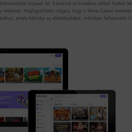
ékdimenziókat tárjanak fel. Ezenkívül az kontaktus nélküli fizetési l
és a védelmet. Megfigyelőként világos, hogy a Weiss Casino eredmé
sához, amely bátorítja az elköteleződést, miközben felhasználói hi