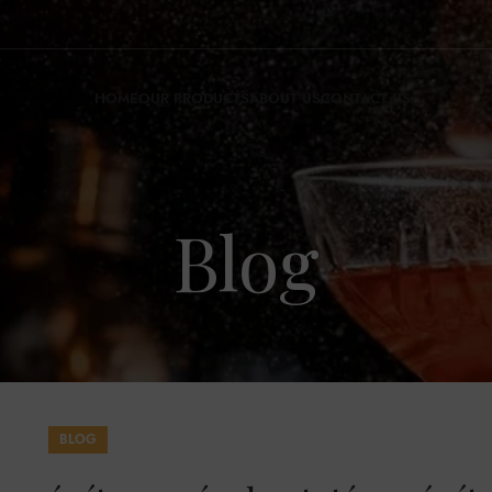
HOME
OUR PRODUCTS
ABOUT US
CONTACT US
Blog
BLOG