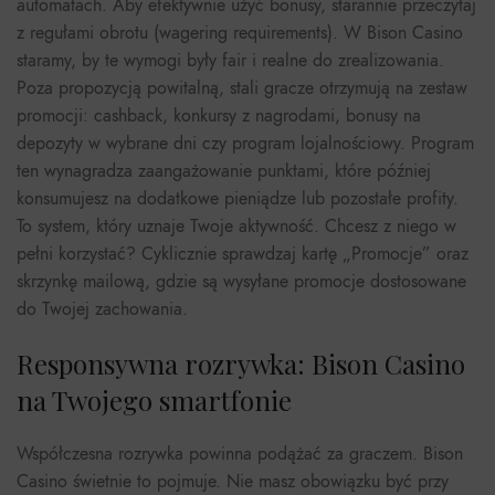
automatach. Aby efektywnie użyć bonusy, starannie przeczytaj
z regułami obrotu (wagering requirements). W Bison Casino
staramy, by te wymogi były fair i realne do zrealizowania.
Poza propozycją powitalną, stali gracze otrzymują na zestaw
promocji: cashback, konkursy z nagrodami, bonusy na
depozyty w wybrane dni czy program lojalnościowy. Program
ten wynagradza zaangażowanie punktami, które później
konsumujesz na dodatkowe pieniądze lub pozostałe profity.
To system, który uznaje Twoje aktywność. Chcesz z niego w
pełni korzystać? Cyklicznie sprawdzaj kartę „Promocje” oraz
skrzynkę mailową, gdzie są wysyłane promocje dostosowane
do Twojej zachowania.
Responsywna rozrywka: Bison Casino
na Twojego smartfonie
Współczesna rozrywka powinna podążać za graczem. Bison
Casino świetnie to pojmuje. Nie masz obowiązku być przy