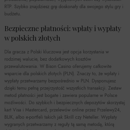
RTP. Szybko znajdziesz grę doskonały dla swojego stylu gry i
budżetu.
Bezpieczne płatności: wpłaty i wypłaty
w polskich złotych
Dla gracza z Polski kluczowa jest opcja korzystania w
rodzimej walucie, bez dodatkowych kosztów
przewalutowania. W Bison Casino oferujemy całkowite
wsparcie dla polskich złotych (PLN). Znaczy to, że wpłaty i
wypłaty przetwarzamy bezpośrednio w PLN. Dysponujesz
dzięki temu pełną przejrzystość wszystkich transakcji. Zestaw
metod płatności jest bogate i zawiera popularne w Polsce
możliwości. Do szybkich i bezpiecznych depozytów skorzystaj
kart Visa i Mastercard, przelewów online przez Przelewy24,
BLIK, albo e-portfeli takich jak Skrill czy Neteller. Wypłaty
wygranych przetwarzamy z reguły tą samą metodą, którą