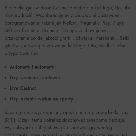
Biblioteka gier w Bison Casino to niebo dla każdego, kto lubi
różnorodność. Współpracujemy z wiodącymi dostawcami
oprogramowania, takimi jak NetEnt, Pragmatic Play, Play’n
GO czy Evolution Gaming. Dlatego zachowujemy
przekonanie co do jakości grafiki, dźwięku i mechaniki. Setki
tytułów zadowolą oczekiwania każdego. Oto, co dla Ciebie
przygotowaliśmy:
Automaty i automaty:
Gry karciane i stołowe:
Live Casino:
Gry instant i wirtualne sporty:
Każda gra ma wyczerpujący opis i dane o przewadze kasyna
(RTP). Dzięki temu potrafisz dokonywać świadome decyzje.
Wyszukiwarka i filtry ułatwią Ci sortować gry według
producenta, popularności, wyjątkowych cech czy wysokości