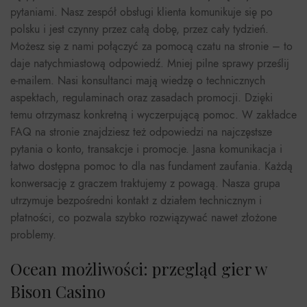
pytaniami. Nasz zespół obsługi klienta komunikuje się po
polsku i jest czynny przez całą dobę, przez cały tydzień.
Możesz się z nami połączyć za pomocą czatu na stronie – to
daje natychmiastową odpowiedź. Mniej pilne sprawy prześlij
e-mailem. Nasi konsultanci mają wiedzę o technicznych
aspektach, regulaminach oraz zasadach promocji. Dzięki
temu otrzymasz konkretną i wyczerpującą pomoc. W zakładce
FAQ na stronie znajdziesz też odpowiedzi na najczęstsze
pytania o konto, transakcje i promocje. Jasna komunikacja i
łatwo dostępna pomoc to dla nas fundament zaufania. Każdą
konwersację z graczem traktujemy z powagą. Nasza grupa
utrzymuje bezpośredni kontakt z działem technicznym i
płatności, co pozwala szybko rozwiązywać nawet złożone
problemy.
Ocean możliwości: przegląd gier w
Bison Casino