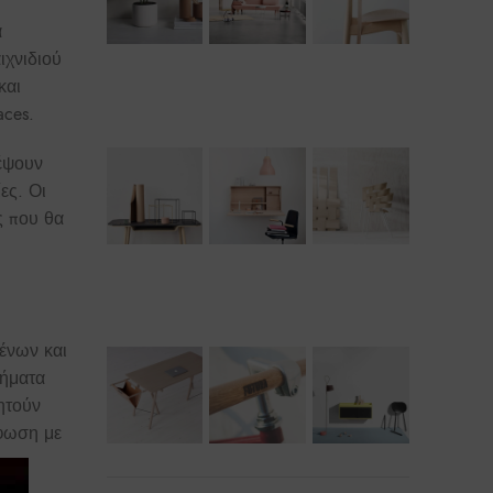
ά
ιχνιδιού
και
aces.
ρέψουν
ες. Οι
ς που θα
μένων και
τήματα
ητούν
ρφωση με