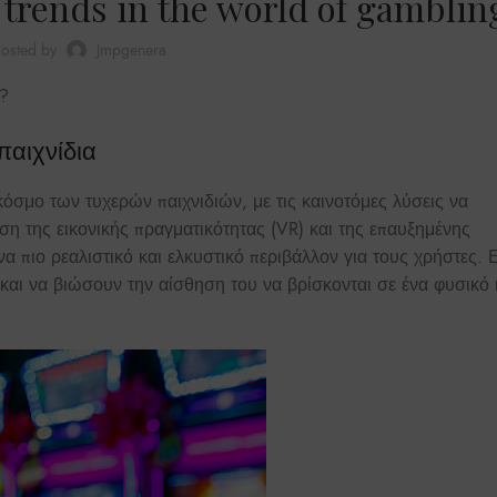
 trends in the world of gamblin
osted by
Jmpgenera
g?
παιχνίδια
κόσμο των τυχερών παιχνιδιών, με τις καινοτόμες λύσεις να
η της εικονικής πραγματικότητας (VR) και της επαυξημένης
α πιο ρεαλιστικό και ελκυστικό περιβάλλον για τους χρήστες. 
και να βιώσουν την αίσθηση του να βρίσκονται σε ένα φυσικό 