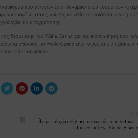
ή πλατφόρμα που ανταγωνίζεται δυναμικά στον κόσμο των τυχε
ρμα προσφέρει στους παίκτες ποικιλία και ποιότητα, ενώ η ασ
τεχνολογίες κρυπτογράφησης.
 της δέσμευσης του Welle Casino για την ικανοποίηση των πελ
ναιόδωρα μπόνους, το Welle Casino είναι σίγουρα μια αξιόπιστη 
ν τυχερών παιχνιδιών.
Old
La psicologia del gioco nei casinò come betpassi
e
influisce sulle scelte dei giocato