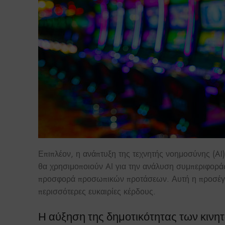
Επιπλέον, η ανάπτυξη της τεχνητής νοημοσύνης (AI) 
θα χρησιμοποιούν AI για την ανάλυση συμπεριφοράς 
προσφορά προσωπικών προτάσεων. Αυτή η προσέγγι
περισσότερες ευκαιρίες κέρδους.
Η αύξηση της δημοτικότητας των κινη