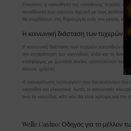
Επιπλέον, η προώθηση της υπεύθυνης τυχερής συμπερ
εκπαίδευση των παικτών σχετικά με τους κινδύνους 
θα συμβάλουν στη δημιουργία ενός πιο υγιούς και 
Η κοινωνική διάσταση των τυχερών πα
Η κοινωνική διάσταση των τυχερών παιχνιδιών εξελ
την ευχαρίστηση του παιχνιδιού, αλλά και τη δυνατό
πλατφόρμες με ζωντανά dealers προσελκύουν τους πα
άλλους χρήστες.
Η ενσωμάτωση λειτουργιών που διευκολύνουν την αλ
παιχνίδια πιο ελκυστικά. Αυτές οι κοινωνικές πλευ
από τα παιχνίδια, κάτι που θα είναι κρίσιμο για την
Welle Casino: Οδηγός για το μέλλον τ