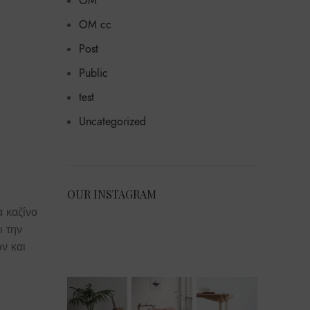
OM
OM cc
Post
Public
test
Uncategorized
OUR INSTAGRAM
α καζίνο
ι την
ν και