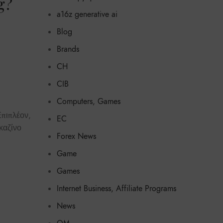
g?
a16z generative ai
Blog
Brands
CH
CIB
Computers, Games
Επιπλέον,
EC
καζίνο
Forex News
Game
Games
Internet Business, Affiliate Programs
News