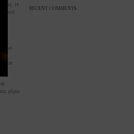
ιρείες. Η
RECENT COMMENTS
ης τους
ι μόνο
υς και
ρά
ητας γύρω